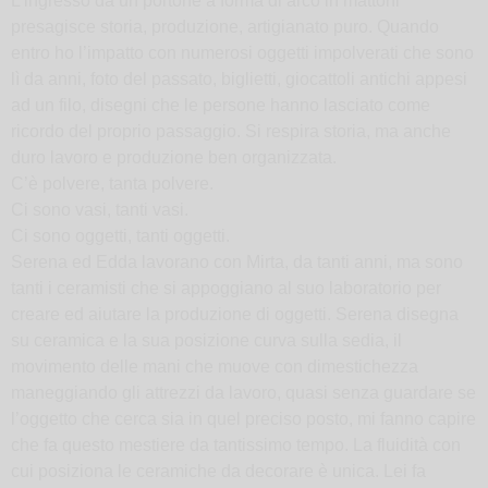
L’ingresso da un portone a forma di arco in mattoni
presagisce storia, produzione, artigianato puro. Quando
entro ho l’impatto con numerosi oggetti impolverati che sono
lì da anni, foto del passato, biglietti, giocattoli antichi appesi
ad un filo, disegni che le persone hanno lasciato come
ricordo del proprio passaggio. Si respira storia, ma anche
duro lavoro e produzione ben organizzata.
C’è polvere, tanta polvere.
Ci sono vasi, tanti vasi.
Ci sono oggetti, tanti oggetti.
Serena ed Edda lavorano con Mirta, da tanti anni, ma sono
tanti i ceramisti che si appoggiano al suo laboratorio per
creare ed aiutare la produzione di oggetti. Serena disegna
su ceramica e la sua posizione curva sulla sedia, il
movimento delle mani che muove con dimestichezza
maneggiando gli attrezzi da lavoro, quasi senza guardare se
l’oggetto che cerca sia in quel preciso posto, mi fanno capire
che fa questo mestiere da tantissimo tempo. La fluidità con
cui posiziona le ceramiche da decorare è unica. Lei fa