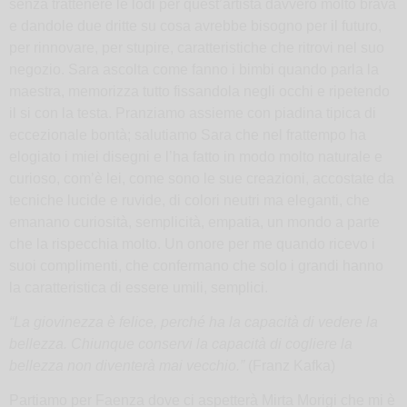
senza trattenere le lodi per quest’artista davvero molto brava
e dandole due dritte su cosa avrebbe bisogno per il futuro,
per rinnovare, per stupire, caratteristiche che ritrovi nel suo
negozio. Sara ascolta come fanno i bimbi quando parla la
maestra, memorizza tutto fissandola negli occhi e ripetendo
il si con la testa. Pranziamo assieme con piadina tipica di
eccezionale bontà; salutiamo Sara che nel frattempo ha
elogiato i miei disegni e l’ha fatto in modo molto naturale e
curioso, com’è lei, come sono le sue creazioni, accostate da
tecniche lucide e ruvide, di colori neutri ma eleganti, che
emanano curiosità, semplicità, empatia, un mondo a parte
che la rispecchia molto. Un onore per me quando ricevo i
suoi complimenti, che confermano che solo i grandi hanno
la caratteristica di essere umili, semplici.
“La giovinezza è felice, perché ha la capacità di vedere la
bellezza. Chiunque conservi la capacità di cogliere la
bellezza non diventerà mai vecchio.”
(Franz Kafka)
Partiamo per Faenza dove ci aspetterà Mirta Morigi che mi è