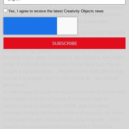
ti fanno sentire meno lontani dagli affetti: il camino acceso
ed una bella cosciona di prosciutto crudo pronto per essere
Yes, I agree to receive the latest Creativity Objects news
tagliato al coltello da Riccardo che ha cucinato la cena ed
Antonella che ci ha preparato una torta spettacolare.
“Gran parte del carattere di ogni uomo può essere letto nella
sua casa”. (John Ruskin)
SUBSCRIBE
La casa dei Sig. Biavati è un concentrato di disegni di
Riccardo e loro opere in ceramica, ben disposte, ben chiare,
pulite. Io mi perdo ad osservarle mentre Susy racconta del
viaggio e parla di lavoro…. Ritorniamo nel B&B affrontando
il vento e la pioggia, ma è a soli 5 minuti da “casa Biavati”
per fortuna.
Il mattino dopo Riccardo viene a prenderci ed andiamo nella
loro bottega in centro a Ferrara. È un mondo fatto di
ceramica dove si riproducono favole, gufi, animaletti,
paesaggi fantastici di diverse forme e dimensioni, dai colori
poco vivaci ma dolci ed accentuati al punto giusto. C’è un
ragazzo che sta preparando il pescecane e Pinocchio.