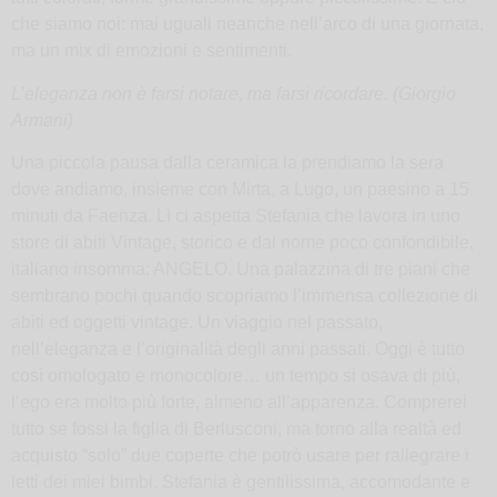
che siamo noi: mai uguali neanche nell’arco di una giornata,
ma un mix di emozioni e sentimenti.
L’eleganza non è farsi notare, ma farsi ricordare. (
Giorgio
Armani)
Una piccola pausa dalla ceramica la prendiamo la sera
dove andiamo, insieme con Mirta, a Lugo, un paesino a 15
minuti da Faenza. Lì ci aspetta Stefania che lavora in uno
store di abiti Vintage, storico e dal nome poco confondibile,
italiano insomma: ANGELO. Una palazzina di tre piani che
sembrano pochi quando scopriamo l’immensa collezione di
abiti ed oggetti vintage. Un viaggio nel passato,
nell’eleganza e l’originalità degli anni passati. Oggi è tutto
così omologato e monocolore… un tempo si osava di più,
l’ego era molto più forte, almeno all’apparenza. Comprerei
tutto se fossi la figlia di Berlusconi, ma torno alla realtà ed
acquisto “solo” due coperte che potrò usare per rallegrare i
letti dei miei bimbi. Stefania è gentilissima, accomodante e