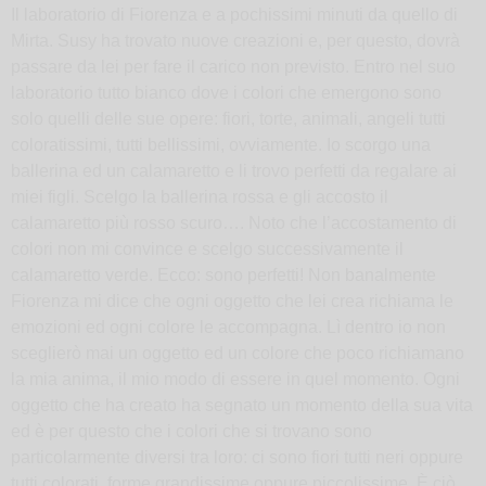
Il laboratorio di Fiorenza e a pochissimi minuti da quello di
Mirta. Susy ha trovato nuove creazioni e, per questo, dovrà
passare da lei per fare il carico non previsto. Entro nel suo
laboratorio tutto bianco dove i colori che emergono sono
solo quelli delle sue opere: fiori, torte, animali, angeli tutti
coloratissimi, tutti bellissimi, ovviamente. Io scorgo una
ballerina ed un calamaretto e li trovo perfetti da regalare ai
miei figli. Scelgo la ballerina rossa e gli accosto il
calamaretto più rosso scuro…. Noto che l’accostamento di
colori non mi convince e scelgo successivamente il
calamaretto verde. Ecco: sono perfetti! Non banalmente
Fiorenza mi dice che ogni oggetto che lei crea richiama le
emozioni ed ogni colore le accompagna. Lì dentro io non
sceglierò mai un oggetto ed un colore che poco richiamano
la mia anima, il mio modo di essere in quel momento. Ogni
oggetto che ha creato ha segnato un momento della sua vita
ed è per questo che i colori che si trovano sono
particolarmente diversi tra loro: ci sono fiori tutti neri oppure
tutti colorati, forme grandissime oppure piccolissime. È ciò