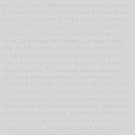
fuori”. Nel frattempo Mirta ha finito di lavorare a computer e
si sposta a modellare un bruco. Rimango incantata dal suo
modo di fare. Ancora non mi ha rivolto la parola, tranne che
per presentarsi. È una donna di spessore che studia le
persone per poi, se le vanno a genio, rivolgere loro la
parola. Sento la forza dell’esperienza, del vissuto, della
fragilità e forza allo stesso tempo, sono concertate tutte lì,
nel suo corpo minuto ma rigido, ma soprattutto nelle sue
mani, che immortalo con una foto in primo piano mentre
lavora la ceramica. Mi chiede quasi distrattamente cosa
faccio io e le mostro le mie foto. È l’occasione per far
emergere il suo insegnare, il suo essere donna che inventa
e sperimenta. Senza esitazioni mi dice che alcune delle mie
cose “le fanno cagare” e che dovrei inventarmi una tecnica
diversa, che lei mi mostra e che sperimenterò il giorno dopo,
ma, aimè, con scarso risultato. Torniamo in macchina con lei
ed a casa sua per poi andare a mangiare in un posto
restaurato: un’ex molino del 1445, pieno di opere d’arte e