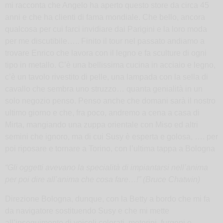
mi racconta che Angelo ha aperto questo store da circa 45
anni e che ha clienti di fama mondiale. Che bello, ancora
qualcosa per cui farci invidiare dai Parigini e la loro moda
per me discutibile….. Finito il tour nel passato andiamo a
trovare Enrico che lavora con il legno e fa sculture di ogni
tipo in metallo. C’è una bellissima cucina in acciaio e legno,
c’è un tavolo rivestito di pelle, una lampada con la sella di
cavallo che sembra uno struzzo… quanta genialità in un
solo negozio penso. Penso anche che domani sarà il nostro
ultimo giorno e che, fra poco, andremo a cena a casa di
Mirta, mangiando una zuppa orientale con Miso ed altri
semini che ignoro, ma di cui Susy è esperta e golosa, …. per
poi riposare e tornare a Torino, con l’ultima tappa a Bologna
“Gli oggetti avevano la specialità di impiantarsi nell’anima
per poi dire all’anima che cosa fare…!”
(Bruce Chatwin)
Direzione Bologna, dunque, con la Betty a bordo che mi fa
da navigatore sostituendo Susy e che mi mette
all’inseguimento di veicoli colorati, motorini, furgoni e