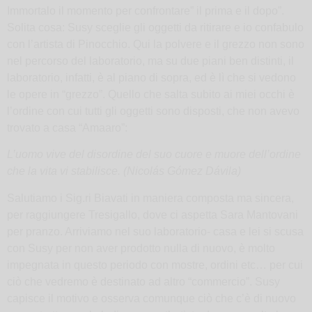
Immortalo il momento per confrontare” il prima e il dopo”.
Solita cosa: Susy sceglie gli oggetti da ritirare e io confabulo
con l’artista di Pinocchio. Qui la polvere e il grezzo non sono
nel percorso del laboratorio, ma su due piani ben distinti, il
laboratorio, infatti, è al piano di sopra, ed è lì che si vedono
le opere in “grezzo”. Quello che salta subito ai miei occhi è
l’ordine con cui tutti gli oggetti sono disposti, che non avevo
trovato a casa “Amaaro”:
L’uomo vive del disordine del suo cuore e muore dell’ordine
che la vita vi stabilisce. (
Nicolás Gómez Dávila)
Salutiamo i Sig.ri Biavati in maniera composta ma sincera,
per raggiungere Tresigallo, dove ci aspetta Sara Mantovani
per pranzo. Arriviamo nel suo laboratorio- casa e lei si scusa
con Susy per non aver prodotto nulla di nuovo, è molto
impegnata in questo periodo con mostre, ordini etc… per cui
ciò che vedremo è destinato ad altro “commercio”. Susy
capisce il motivo e osserva comunque ciò che c’è di nuovo