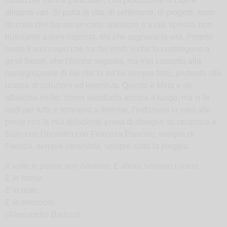
curato nei minimi particolari, con produzione di cibo e
alimenti vari. Si parla di vita, di sentimenti, di progetti, sono
discorsi che hanno un certo spessore e a cui, spesso, non
riusciamo a dare risposta, ma che segnano la vita. Proprio
come il suo corpo che ha dei limiti, e che la costringono a
gesti forzati, che l’hanno segnata, ma mai costretta alla
rassegnazione di ciò che fa ed ha sempre fatto, piuttosto alla
ricerca di soluzioni ed inventiva. Questo è Mirta e mi
affascina molto. Vorrei ascoltarla ancora a lungo, ma si fa
tardi per tutte e torniamo a dormire, l’indomani io sarò alle
prese con la mia deludente prova di disegno su ceramica e
Susy con l’incontro con Fiorenza Pancino, sempre di
Faenza, sempre ceramista, sempre sotto la pioggia.
A volte le parole non bastano.
E allora servono i colori.
E le forme.
E le note.
E le emozioni.
(Alessandro Baricco)