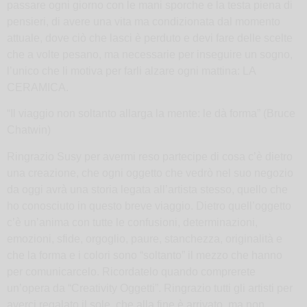
passare ogni giorno con le mani sporche e la testa piena di
pensieri, di avere una vita ma condizionata dal momento
attuale, dove ciò che lasci è perduto e devi fare delle scelte
che a volte pesano, ma necessarie per inseguire un sogno,
l’unico che li motiva per farli alzare ogni mattina: LA
CERAMICA.
“Il viaggio non soltanto allarga la mente: le dà forma” (Bruce
Chatwin)
Ringrazio Susy per avermi reso partecipe di cosa c’è dietro
una creazione, che ogni oggetto che vedrò nel suo negozio
da oggi avrà una storia legata all’artista stesso, quello che
ho conosciuto in questo breve viaggio. Dietro quell’oggetto
c’è un’anima con tutte le confusioni, determinazioni,
emozioni, sfide, orgoglio, paure, stanchezza, originalità e
che la forma e i colori sono “soltanto” il mezzo che hanno
per comunicarcelo. Ricordatelo quando comprerete
un’opera da “Creativity Oggetti”. Ringrazio tutti gli artisti per
averci regalato il sole, che alla fine è arrivato, ma non