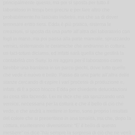
principalmente questo, ma poi si sposta per tutto il
laboratorio in tempi ben precisi e per fare altro che
probabilmente ha lasciato indietro, ma che sa di dover
terminare entro sera. Edda è più pratica, sistema le
creazioni, si sposta da una parte all’altra del laboratorio con
fogli in mano, ma poi passa alla parte manuale, spruzzando
vernici, sistemando le ceramiche che andranno in cottura,
un fact-totum diciamo, ed infatti sarà quella che gestirà la
contabilità con Susy. Io mi aggiro per il laboratorio come
farebbe una bambina in un parco giochi, dove tutto quello
che vede è nuovo e bello. Passo da una parte all’altra delle
stanze cercando di capire i vari processi di produzione e,
infatti, di lì a poco blocco Edda per chiederle delucidazioni
su cosa stia facendo. Lei mi dice che sta spruzzando una
vernice, necessaria per la cottura e che il bello di ciò che
vedo, e che andrà a mettere in forno, sono proprio i risultati
del colore che si presentano in una tonalità, ma che, dopo la
cottura, risulteranno diversissimi: “E’ il bello di questo
mestiere” mi dice “hai sempre la sorpresa di ciò che ne verrà