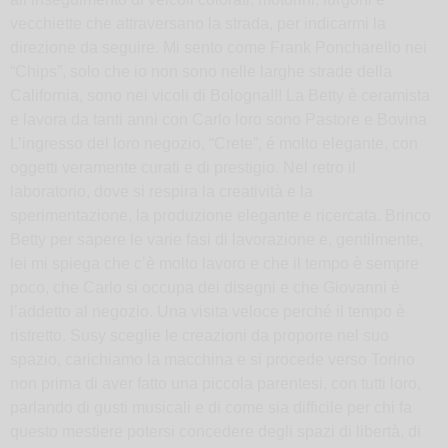
vecchiette che attraversano la strada, per indicarmi la
direzione da seguire. Mi sento come Frank Poncharello nei
“Chips”, solo che io non sono nelle larghe strade della
California, sono nei vicoli di Bologna!!! La Betty è ceramista
e lavora da tanti anni con Carlo loro sono Pastore e Bovina
L’ingresso del loro negozio, “Crete”, é molto elegante, con
oggetti veramente curati e di prestigio. Nel retro il
laboratorio, dove si respira la creatività e la
sperimentazione, la produzione elegante e ricercata. Brinco
Betty per sapere le varie fasi di lavorazione e, gentilmente,
lei mi spiega che c’è molto lavoro e che il tempo è sempre
poco, che Carlo si occupa dei disegni e che Giovanni è
l’addetto al negozio. Una visita veloce perché il tempo è
ristretto. Susy sceglie le creazioni da proporre nel suo
spazio, carichiamo la macchina e si procede verso Torino
non prima di aver fatto una piccola parentesi, con tutti loro,
parlando di gusti musicali e di come sia difficile per chi fa
questo mestiere potersi concedere degli spazi di libertà, di