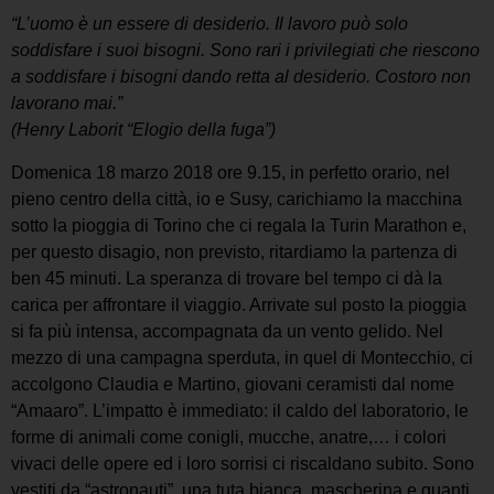
“L’uomo è un essere di desiderio. Il lavoro può solo
soddisfare i suoi bisogni. Sono rari i privilegiati che riescono
a soddisfare i bisogni dando retta al desiderio. Costoro non
lavorano mai.”
(Henry Laborit “Elogio della fuga”)
Domenica 18 marzo 2018 ore 9.15, in perfetto orario, nel
pieno centro della città, io e Susy, carichiamo la macchina
sotto la pioggia di Torino che ci regala la Turin Marathon e,
per questo disagio, non previsto, ritardiamo la partenza di
ben 45 minuti. La speranza di trovare bel tempo ci dà la
carica per affrontare il viaggio. Arrivate sul posto la pioggia
si fa più intensa, accompagnata da un vento gelido. Nel
mezzo di una campagna sperduta, in quel di Montecchio, ci
accolgono Claudia e Martino, giovani ceramisti dal nome
“Amaaro”. L’impatto è immediato: il caldo del laboratorio, le
forme di animali come conigli, mucche, anatre,… i colori
vivaci delle opere ed i loro sorrisi ci riscaldano subito. Sono
vestiti da “astronauti”, una tuta bianca, mascherina e guanti,