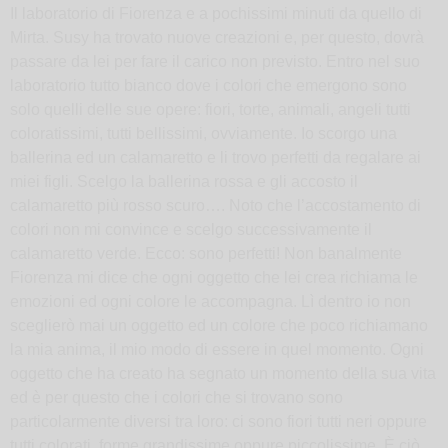
Il laboratorio di Fiorenza e a pochissimi minuti da quello di
Mirta. Susy ha trovato nuove creazioni e, per questo, dovrà
passare da lei per fare il carico non previsto. Entro nel suo
laboratorio tutto bianco dove i colori che emergono sono
solo quelli delle sue opere: fiori, torte, animali, angeli tutti
coloratissimi, tutti bellissimi, ovviamente. Io scorgo una
ballerina ed un calamaretto e li trovo perfetti da regalare ai
miei figli. Scelgo la ballerina rossa e gli accosto il
calamaretto più rosso scuro…. Noto che l’accostamento di
colori non mi convince e scelgo successivamente il
calamaretto verde. Ecco: sono perfetti! Non banalmente
Fiorenza mi dice che ogni oggetto che lei crea richiama le
emozioni ed ogni colore le accompagna. Lì dentro io non
sceglierò mai un oggetto ed un colore che poco richiamano
la mia anima, il mio modo di essere in quel momento. Ogni
oggetto che ha creato ha segnato un momento della sua vita
ed è per questo che i colori che si trovano sono
particolarmente diversi tra loro: ci sono fiori tutti neri oppure
tutti colorati, forme grandissime oppure piccolissime. È ciò