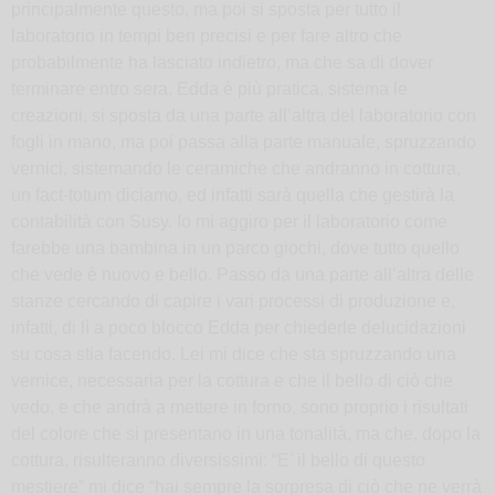
principalmente questo, ma poi si sposta per tutto il
laboratorio in tempi ben precisi e per fare altro che
probabilmente ha lasciato indietro, ma che sa di dover
terminare entro sera. Edda è più pratica, sistema le
creazioni, si sposta da una parte all’altra del laboratorio con
fogli in mano, ma poi passa alla parte manuale, spruzzando
vernici, sistemando le ceramiche che andranno in cottura,
un fact-totum diciamo, ed infatti sarà quella che gestirà la
contabilità con Susy. Io mi aggiro per il laboratorio come
farebbe una bambina in un parco giochi, dove tutto quello
che vede è nuovo e bello. Passo da una parte all’altra delle
stanze cercando di capire i vari processi di produzione e,
infatti, di lì a poco blocco Edda per chiederle delucidazioni
su cosa stia facendo. Lei mi dice che sta spruzzando una
vernice, necessaria per la cottura e che il bello di ciò che
vedo, e che andrà a mettere in forno, sono proprio i risultati
del colore che si presentano in una tonalità, ma che, dopo la
cottura, risulteranno diversissimi: “E’ il bello di questo
mestiere” mi dice “hai sempre la sorpresa di ciò che ne verrà