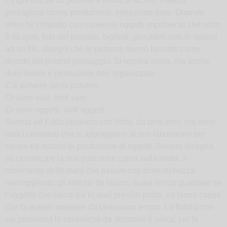
L’ingresso da un portone a forma di arco in mattoni
presagisce storia, produzione, artigianato puro. Quando
entro ho l’impatto con numerosi oggetti impolverati che sono
lì da anni, foto del passato, biglietti, giocattoli antichi appesi
ad un filo, disegni che le persone hanno lasciato come
ricordo del proprio passaggio. Si respira storia, ma anche
duro lavoro e produzione ben organizzata.
C’è polvere, tanta polvere.
Ci sono vasi, tanti vasi.
Ci sono oggetti, tanti oggetti.
Serena ed Edda lavorano con Mirta, da tanti anni, ma sono
tanti i ceramisti che si appoggiano al suo laboratorio per
creare ed aiutare la produzione di oggetti. Serena disegna
su ceramica e la sua posizione curva sulla sedia, il
movimento delle mani che muove con dimestichezza
maneggiando gli attrezzi da lavoro, quasi senza guardare se
l’oggetto che cerca sia in quel preciso posto, mi fanno capire
che fa questo mestiere da tantissimo tempo. La fluidità con
cui posiziona le ceramiche da decorare è unica. Lei fa