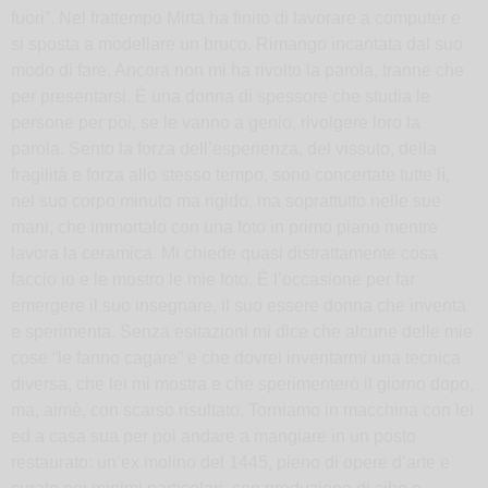
fuori”. Nel frattempo Mirta ha finito di lavorare a computer e
si sposta a modellare un bruco. Rimango incantata dal suo
modo di fare. Ancora non mi ha rivolto la parola, tranne che
per presentarsi. È una donna di spessore che studia le
persone per poi, se le vanno a genio, rivolgere loro la
parola. Sento la forza dell’esperienza, del vissuto, della
fragilità e forza allo stesso tempo, sono concertate tutte lì,
nel suo corpo minuto ma rigido, ma soprattutto nelle sue
mani, che immortalo con una foto in primo piano mentre
lavora la ceramica. Mi chiede quasi distrattamente cosa
faccio io e le mostro le mie foto. È l’occasione per far
emergere il suo insegnare, il suo essere donna che inventa
e sperimenta. Senza esitazioni mi dice che alcune delle mie
cose “le fanno cagare” e che dovrei inventarmi una tecnica
diversa, che lei mi mostra e che sperimenterò il giorno dopo,
ma, aimè, con scarso risultato. Torniamo in macchina con lei
ed a casa sua per poi andare a mangiare in un posto
restaurato: un’ex molino del 1445, pieno di opere d’arte e