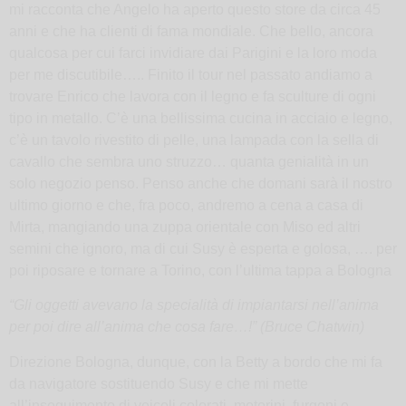
mi racconta che Angelo ha aperto questo store da circa 45
anni e che ha clienti di fama mondiale. Che bello, ancora
qualcosa per cui farci invidiare dai Parigini e la loro moda
per me discutibile….. Finito il tour nel passato andiamo a
trovare Enrico che lavora con il legno e fa sculture di ogni
tipo in metallo. C’è una bellissima cucina in acciaio e legno,
c’è un tavolo rivestito di pelle, una lampada con la sella di
cavallo che sembra uno struzzo… quanta genialità in un
solo negozio penso. Penso anche che domani sarà il nostro
ultimo giorno e che, fra poco, andremo a cena a casa di
Mirta, mangiando una zuppa orientale con Miso ed altri
semini che ignoro, ma di cui Susy è esperta e golosa, …. per
poi riposare e tornare a Torino, con l’ultima tappa a Bologna
“Gli oggetti avevano la specialità di impiantarsi nell’anima
per poi dire all’anima che cosa fare…!”
(Bruce Chatwin)
Direzione Bologna, dunque, con la Betty a bordo che mi fa
da navigatore sostituendo Susy e che mi mette
all’inseguimento di veicoli colorati, motorini, furgoni e