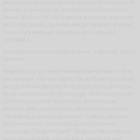
passare ogni giorno con le mani sporche e la testa piena di
pensieri, di avere una vita ma condizionata dal momento
attuale, dove ciò che lasci è perduto e devi fare delle scelte
che a volte pesano, ma necessarie per inseguire un sogno,
l’unico che li motiva per farli alzare ogni mattina: LA
CERAMICA.
“Il viaggio non soltanto allarga la mente: le dà forma” (Bruce
Chatwin)
Ringrazio Susy per avermi reso partecipe di cosa c’è dietro
una creazione, che ogni oggetto che vedrò nel suo negozio
da oggi avrà una storia legata all’artista stesso, quello che
ho conosciuto in questo breve viaggio. Dietro quell’oggetto
c’è un’anima con tutte le confusioni, determinazioni,
emozioni, sfide, orgoglio, paure, stanchezza, originalità e
che la forma e i colori sono “soltanto” il mezzo che hanno
per comunicarcelo. Ricordatelo quando comprerete
un’opera da “Creativity Oggetti”. Ringrazio tutti gli artisti per
averci regalato il sole, che alla fine è arrivato, ma non