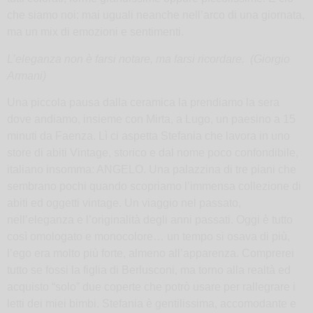
che siamo noi: mai uguali neanche nell’arco di una giornata,
ma un mix di emozioni e sentimenti.
L’eleganza non è farsi notare, ma farsi ricordare. (
Giorgio
Armani)
Una piccola pausa dalla ceramica la prendiamo la sera
dove andiamo, insieme con Mirta, a Lugo, un paesino a 15
minuti da Faenza. Lì ci aspetta Stefania che lavora in uno
store di abiti Vintage, storico e dal nome poco confondibile,
italiano insomma: ANGELO. Una palazzina di tre piani che
sembrano pochi quando scopriamo l’immensa collezione di
abiti ed oggetti vintage. Un viaggio nel passato,
nell’eleganza e l’originalità degli anni passati. Oggi è tutto
così omologato e monocolore… un tempo si osava di più,
l’ego era molto più forte, almeno all’apparenza. Comprerei
tutto se fossi la figlia di Berlusconi, ma torno alla realtà ed
acquisto “solo” due coperte che potrò usare per rallegrare i
letti dei miei bimbi. Stefania è gentilissima, accomodante e