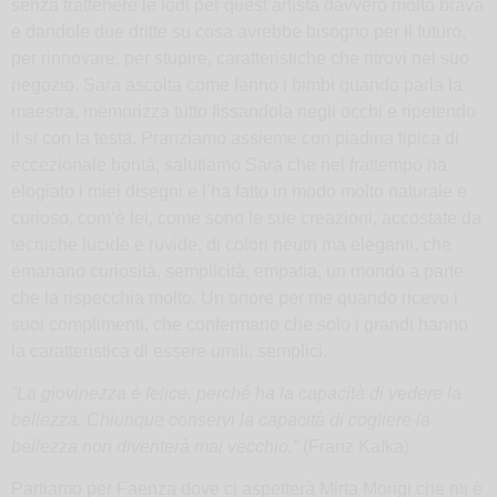
senza trattenere le lodi per quest’artista davvero molto brava
e dandole due dritte su cosa avrebbe bisogno per il futuro,
per rinnovare, per stupire, caratteristiche che ritrovi nel suo
negozio. Sara ascolta come fanno i bimbi quando parla la
maestra, memorizza tutto fissandola negli occhi e ripetendo
il si con la testa. Pranziamo assieme con piadina tipica di
eccezionale bontà; salutiamo Sara che nel frattempo ha
elogiato i miei disegni e l’ha fatto in modo molto naturale e
curioso, com’è lei, come sono le sue creazioni, accostate da
tecniche lucide e ruvide, di colori neutri ma eleganti, che
emanano curiosità, semplicità, empatia, un mondo a parte
che la rispecchia molto. Un onore per me quando ricevo i
suoi complimenti, che confermano che solo i grandi hanno
la caratteristica di essere umili, semplici.
“La giovinezza è felice, perché ha la capacità di vedere la
bellezza. Chiunque conservi la capacità di cogliere la
bellezza non diventerà mai vecchio.”
(Franz Kafka)
Partiamo per Faenza dove ci aspetterà Mirta Morigi che mi è