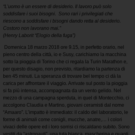
“L’uomo è un essere di desiderio. Il lavoro può solo
soddisfare i suoi bisogni. Sono rari i privilegiati che
riescono a soddisfare i bisogni dando retta al desiderio.
Costoro non lavorano mai.”
(Henry Laborit “Elogio della fuga”)
Domenica 18 marzo 2018 ore 9.15, in perfetto orario, nel
pieno centro della città, io e Susy, carichiamo la macchina
sotto la pioggia di Torino che ci regala la Turin Marathon e,
per questo disagio, non previsto, ritardiamo la partenza di
ben 45 minuti. La speranza di trovare bel tempo ci dà la
carica per affrontare il viaggio. Arrivate sul posto la pioggia
si fa più intensa, accompagnata da un vento gelido. Nel
mezzo di una campagna sperduta, in quel di Montecchio, ci
accolgono Claudia e Martino, giovani ceramisti dal nome
“Amaaro”. L’impatto è immediato: il caldo del laboratorio, le
forme di animali come conigli, mucche, anatre,… i colori
vivaci delle opere ed i loro sorrisi ci riscaldano subito. Sono
vestiti da “astronauti”, una tuta bianca, mascherina e guanti,