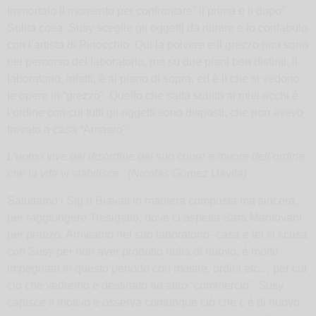
Immortalo il momento per confrontare” il prima e il dopo”.
Solita cosa: Susy sceglie gli oggetti da ritirare e io confabulo
con l’artista di Pinocchio. Qui la polvere e il grezzo non sono
nel percorso del laboratorio, ma su due piani ben distinti, il
laboratorio, infatti, è al piano di sopra, ed è lì che si vedono
le opere in “grezzo”. Quello che salta subito ai miei occhi è
l’ordine con cui tutti gli oggetti sono disposti, che non avevo
trovato a casa “Amaaro”:
L’uomo vive del disordine del suo cuore e muore dell’ordine
che la vita vi stabilisce. (
Nicolás Gómez Dávila)
Salutiamo i Sig.ri Biavati in maniera composta ma sincera,
per raggiungere Tresigallo, dove ci aspetta Sara Mantovani
per pranzo. Arriviamo nel suo laboratorio- casa e lei si scusa
con Susy per non aver prodotto nulla di nuovo, è molto
impegnata in questo periodo con mostre, ordini etc… per cui
ciò che vedremo è destinato ad altro “commercio”. Susy
capisce il motivo e osserva comunque ciò che c’è di nuovo