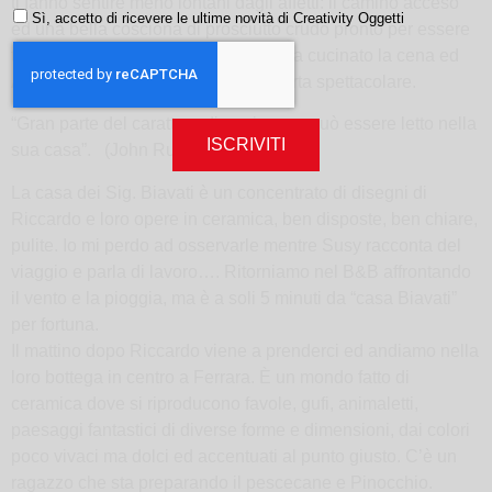
ti fanno sentire meno lontani dagli affetti: il camino acceso
Sì, accetto di ricevere le ultime novità di Creativity Oggetti
ed una bella cosciona di prosciutto crudo pronto per essere
tagliato al coltello da Riccardo che ha cucinato la cena ed
Antonella che ci ha preparato una torta spettacolare.
“Gran parte del carattere di ogni uomo può essere letto nella
ISCRIVITI
sua casa”. (John Ruskin)
La casa dei Sig. Biavati è un concentrato di disegni di
Riccardo e loro opere in ceramica, ben disposte, ben chiare,
pulite. Io mi perdo ad osservarle mentre Susy racconta del
viaggio e parla di lavoro…. Ritorniamo nel B&B affrontando
il vento e la pioggia, ma è a soli 5 minuti da “casa Biavati”
per fortuna.
Il mattino dopo Riccardo viene a prenderci ed andiamo nella
loro bottega in centro a Ferrara. È un mondo fatto di
ceramica dove si riproducono favole, gufi, animaletti,
paesaggi fantastici di diverse forme e dimensioni, dai colori
poco vivaci ma dolci ed accentuati al punto giusto. C’è un
ragazzo che sta preparando il pescecane e Pinocchio.