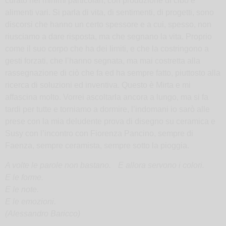
curato nei minimi particolari, con produzione di cibo e
alimenti vari. Si parla di vita, di sentimenti, di progetti, sono
discorsi che hanno un certo spessore e a cui, spesso, non
riusciamo a dare risposta, ma che segnano la vita. Proprio
come il suo corpo che ha dei limiti, e che la costringono a
gesti forzati, che l’hanno segnata, ma mai costretta alla
rassegnazione di ciò che fa ed ha sempre fatto, piuttosto alla
ricerca di soluzioni ed inventiva. Questo è Mirta e mi
affascina molto. Vorrei ascoltarla ancora a lungo, ma si fa
tardi per tutte e torniamo a dormire, l’indomani io sarò alle
prese con la mia deludente prova di disegno su ceramica e
Susy con l’incontro con Fiorenza Pancino, sempre di
Faenza, sempre ceramista, sempre sotto la pioggia.
A volte le parole non bastano.
E allora servono i colori.
E le forme.
E le note.
E le emozioni.
(Alessandro Baricco)