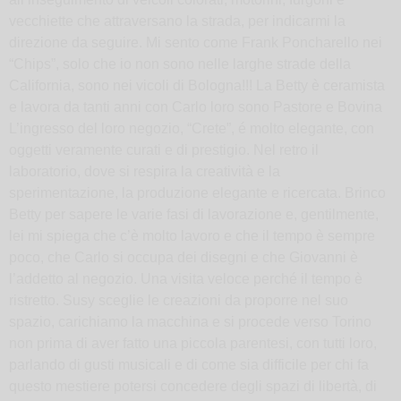
vecchiette che attraversano la strada, per indicarmi la
direzione da seguire. Mi sento come Frank Poncharello nei
“Chips”, solo che io non sono nelle larghe strade della
California, sono nei vicoli di Bologna!!! La Betty è ceramista
e lavora da tanti anni con Carlo loro sono Pastore e Bovina
L’ingresso del loro negozio, “Crete”, é molto elegante, con
oggetti veramente curati e di prestigio. Nel retro il
laboratorio, dove si respira la creatività e la
sperimentazione, la produzione elegante e ricercata. Brinco
Betty per sapere le varie fasi di lavorazione e, gentilmente,
lei mi spiega che c’è molto lavoro e che il tempo è sempre
poco, che Carlo si occupa dei disegni e che Giovanni è
l’addetto al negozio. Una visita veloce perché il tempo è
ristretto. Susy sceglie le creazioni da proporre nel suo
spazio, carichiamo la macchina e si procede verso Torino
non prima di aver fatto una piccola parentesi, con tutti loro,
parlando di gusti musicali e di come sia difficile per chi fa
questo mestiere potersi concedere degli spazi di libertà, di