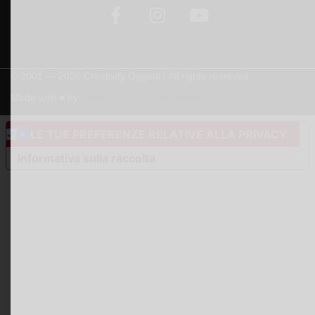
© 2001 — 2026 Creativity Oggetti | All rights reserved
Made with ♥︎ by
Stilverso Full-Digital Agency
LE TUE PREFERENZE RELATIVE ALLA PRIVACY
Informativa sulla raccolta