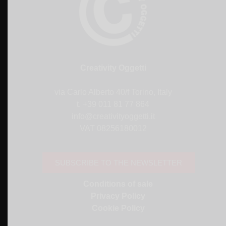
Creativity Oggetti
via Carlo Alberto 40/f Torino, Italy
t. +39 011 81 77 864
info@creativityoggetti.it
VAT 08256180012
SUBSCRIBE TO THE NEWSLETTER
Conditions of sale
Privacy Policy
Cookie Policy