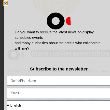
Do you want to receive the latest news on display,
scheduled events
and many curiosities about the artists who collaborate
with me?
MateriaMetamorphos
Subscribe to the newsletter
MateriaMetamorphosis -Contemporary Jewellery languag
between experimentation and the Post-Natural.
MateriaMetamorphosis, un progetto a cura di Susanna Maffi
Paola Stroppiana: quattordici autori di gioiello contempora
provenienti da 12 paesi, sono stati selezionati per la loro
capacità di coniugare un raffinato linguaggio poetico ad
un’attenta ricerca sui materiali, portati spesso oltre ai loro li