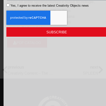
grazie ad ardite sperimentazioni e nuove tecnologie.
Yes, I agree to receive the latest Creativity Objects news
Exhibition Creativity Oggetti in Turin
Catalog with texts by Paola Stroppiana
Photographs by Federica Cioccoloni
Layout Barbara Sales
SUBSCRIBE
PDF CATALOG
previous
next
Creativity Contest – The posing jewel- 2nd edition
SPLEEN