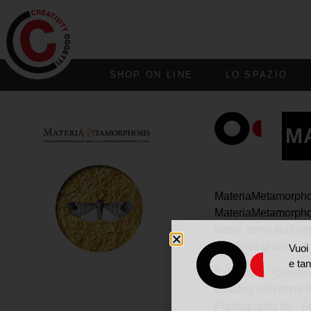
SHOP ON LINE
LO SPAZIO
M
MateriaMetamorpho
MateriaMetamorphosi
paesi, sono stati se
loro limiti grazie a
Vuoi 
e tan
Exhibition Creativi
Catalog with texts
Photographs by Fe