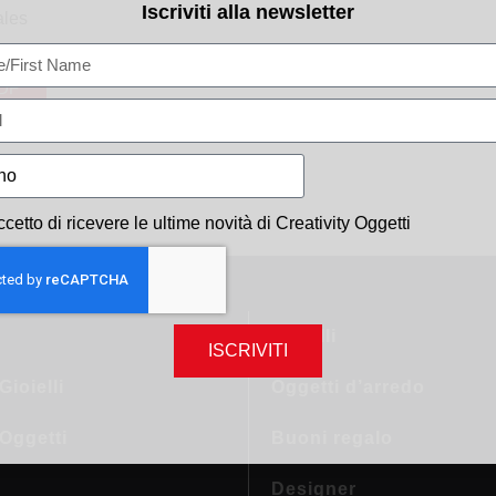
Iscriviti alla newsletter
ales
DF
ccetto di ricevere le ultime novità di Creativity Oggetti
Gioielli
ISCRIVITI
Gioielli
Oggetti d’arredo
 Oggetti
Buoni regalo
Designer