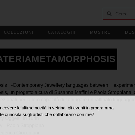
COLLEZIONI
CATALOGHI
MOSTRE
DES
ATERIAMETAMORPHOSIS
sis -Contemporary Jewellery languages between experimenta
s, un progetto a cura di Susanna Maffini e Paola Stroppiana: qu
lezionati per la loro capacità di coniugare un raffinato linguaggio
d ardite sperimentazioni e nuove tecnologie.
ricevere le ultime novità in vetrina, gli eventi in programma
te curiosità sugli artisti che collaborano con me?
ty Oggetti in Turin
 by Paola Stroppiana
derica Cioccoloni