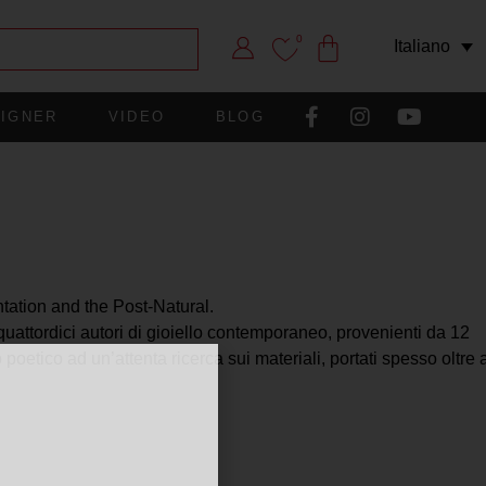
0
Italiano
IGNER
VIDEO
BLOG
tion and the Post-Natural.
attordici autori di gioiello contemporaneo, provenienti da 12
 poetico ad un’attenta ricerca sui materiali, portati spesso oltre 