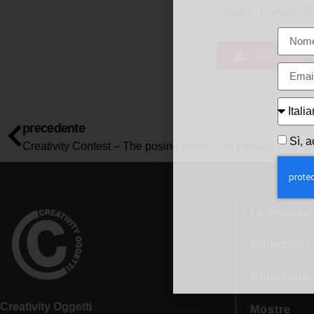
Layout Barbara S
CATALOGO P
precedente
Sì, a
Creativity Contest – The posing jewel- 2nd edition
Lo spazio
Collezioni 
Collezioni
Creativity Oggetti
Mostre