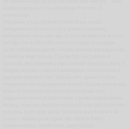
“In ceramica è una tecnica che utilizziamo solo noi…” dice
Martino orgoglioso e Claudia ribatte “Per forza, è
noiosissimo!”.
Chiediamo a Claudia di raccontarci il suo lavoro.
Immaginatela con indosso tuta, guanti e maschera,
immaginatela china con l’ago, la carta da spolvero, la punta
dell’ago che si tuffa sulla carta e la trafigge, punto dopo
punto. Immaginate questa carta da spolvero appoggiata alle
ceramiche degli Amaaro, Claudia che con batuffoli di
pigmento, delicatamente e ripetutamente, riporta sul piatto il
disegno, mischia i colori e li sovrappone, lascia passare il
pigmento attraverso i fori. Tolta la carta, riporta la traccia.
Immaginate tracce sovrapposte in modo da dare volume alla
forma, la freschezza dei colori ottenuta grazie a un
lunghissimo lavoro di punzonatura. Claudia esplora questa
tecnica, come una nuotatrice esplora il mare, bracciata dopo
bracciata, punto dopo punto, ne misura la profondità e ne
conosce sempre più le regole, per ottenere finiture
complessissime, volumi lucidi, opere fresche.