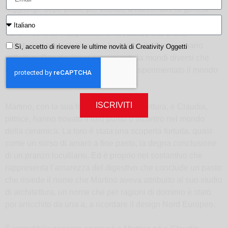
raggiunge dopo poco, per iniziare a raccontare la genesi
degli Amaaro. Architetto lui, pittrice lei. Due talenti che si
sono incontrati inaspettatamente, dando vita a una
collaborazione eclettica che ha arricchito l’immaginario
Sì, accetto di ricevere le ultime novità di Creativity Oggetti
collettivo. Due designer provenienti da mondi diversi che
insieme hanno scoperto, esplorato e sperimentato il mondo
della ceramica.
ISCRIVITI
Martino, con la sua formazione in architettura, e Claudia,
pittrice, hanno trovato il loro punto d’incontro nel mondo
della ceramica. La loro è stata una scoperta fortuita, quasi
come un sorso di amaro a fine pasto, la degna conclusione
di un pranzo luculliano. Ed è proprio nel sostantivo che
rappresenta l’amarezza del digestivo che conclude un pasto
che risiede il nome che Martino aveva attribuito al suo studio
di architettura, un nome che per ragioni di dominio è stato
poi arricchito da una a, a ricordare il design Nord Europeo.