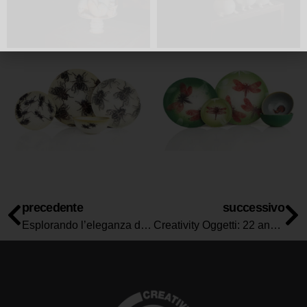
precedente
successivo
Esplorando l’eleganza dei gioielli realizzati con materiali non convenzionali.
Creativity Oggetti: 22 anni di Arte, Innovazione e Passione nel Cuore di Torino.