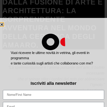
DALLA FUSIONE DI ARTE E
ARCHITETTURA: LA
SORPRENDENTE
AVVENTURA NEL MONDO
DELLA CERAMICA DEGLI
AMAARO.
Vuoi ricevere le ultime novità in vetrina, gli eventi in
programma
e tante curiosità sugli artisti che collaborano con me?
“La sperimentazione è l’anima pulsante dell’arte, il battito
incessante
che ci spinge oltre i confini del noto per abbracciare
Iscriviti alla newsletter
l’ignoto.”
Wassily Kandinsky
È Claudia a rispondere al telefono, mentre Martino ci