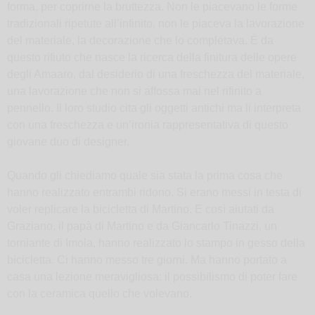
forma, per coprirne la bruttezza. Non le piacevano le forme
tradizionali ripetute all’infinito, non le piaceva la lavorazione
del materiale, la decorazione che lo completava. É da
questo rifiuto che nasce la ricerca della finitura delle opere
degli Amaaro, dal desiderio di una freschezza del materiale,
una lavorazione che non si affossa mai nel rifinito a
pennello. Il loro studio cita gli oggetti antichi ma li interpreta
con una freschezza e un’ironia rappresentativa di questo
giovane duo di designer.
Quando gli chiediamo quale sia stata la prima cosa che
hanno realizzato entrambi ridono. Si erano messi in testa di
voler replicare la bicicletta di Martino. E così aiutati da
Graziano, il papà di Martino e da Giancarlo Tinazzi, un
torniante di Imola, hanno realizzato lo stampo in gesso della
bicicletta. Ci hanno messo tre giorni. Ma hanno portato a
casa una lezione meravigliosa: il possibilismo di poter fare
con la ceramica quello che volevano.