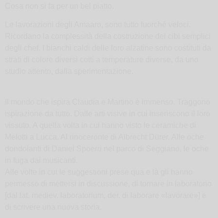
Cosa non si fa per un bel piatto.
Le lavorazioni degli Amaaro, sono tutto fuorché veloci.
Ricordano la complessità della costruzione dei cibi semplici
degli chef. I bianchi caldi delle loro alzatine sono costituti da
strati di colore diversi cotti a temperature diverse, da uno
studio attento, dalla sperimentazione.
Il mondo che ispira Claudia e Martino è immenso. Traggono
ispirazione da tutto. Dalle arti visive in cui inseriscono il loro
vissuto. A quella volta in cui hanno visto le ceramiche di
Melotti a Lucca. Al rinoceronte di Albrecht Dürer. Alle oche
dondolanti di Daniel Spoerri nel parco di Seggiano, le oche
in fuga dai musicanti.
Alle volte in cui le suggestioni prese qua e là gli hanno
permesso di mettersi in discussione, di tornare in laboratorio
[dal lat. mediev. laboratorium, der. di laborare «lavorare»] e
di scrivere una nuova storia.