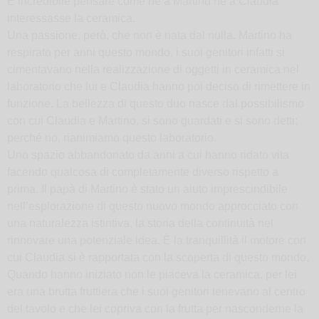
È incredibile pensare come né a Martino né a Claudia
interessasse la ceramica.
Una passione, però, che non è nata dal nulla. Martino ha
respirato per anni questo mondo, i suoi genitori infatti si
cimentavano nella realizzazione di oggetti in ceramica nel
laboratorio che lui e Claudia hanno poi deciso di rimettere in
funzione. La bellezza di questo duo nasce dal possibilismo
con cui Claudia e Martino, si sono guardati e si sono detti:
perché no, rianimiamo questo laboratorio.
Uno spazio abbandonato da anni a cui hanno ridato vita
facendo qualcosa di completamente diverso rispetto a
prima. Il papà di Martino è stato un aiuto imprescindibile
nell’esplorazione di questo nuovo mondo approcciato con
una naturalezza istintiva, la storia della continuità nel
rinnovare una potenziale idea. È la tranquillità il motore con
cui Claudia si è rapportata con la scoperta di questo mondo.
Quando hanno iniziato non le piaceva la ceramica, per lei
era una brutta fruttiera che i suoi genitori tenevano al centro
del tavolo e che lei copriva con la frutta per nasconderne la