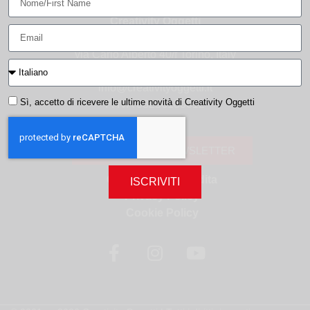
Creativity Oggetti
via Carlo Alberto 40/f Torino, Italy
t. +39 011 81 77 864
info@creativityoggetti.it
Sì, accetto di ricevere le ultime novità di Creativity Oggetti
P. IVA 08256180012
ISCRIVITI ALLA NEWSLETTER
Condizioni di vendita
ISCRIVITI
Privacy Policy
Cookie Policy