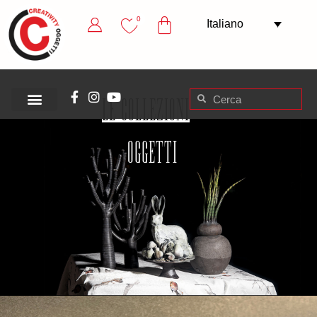
0
Italiano
Le collezioni
Oggetti