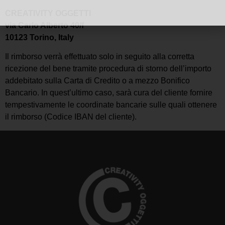
CREATIVITY OGGETTI
via Carlo Alberto 40/f
10123 Torino, Italy
Il rimborso verrà effettuato solo in seguito alla corretta
ricezione del bene tramite procedura di storno dell’importo
addebitato sulla Carta di Credito o a mezzo Bonifico
Bancario. In quest’ultimo caso, sarà cura del cliente fornire
tempestivamente le coordinate bancarie sulle quali ottenere
il rimborso (Codice IBAN del cliente).