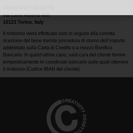
CREATIVITY OGGETTI
via Carlo Alberto 40/f
10123 Torino, Italy
Il rimborso verrà effettuato solo in seguito alla corretta
ricezione del bene tramite procedura di storno dell’importo
addebitato sulla Carta di Credito o a mezzo Bonifico
Bancario. In quest’ultimo caso, sarà cura del cliente fornire
tempestivamente le coordinate bancarie sulle quali ottenere
il rimborso (Codice IBAN del cliente).