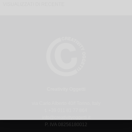
VISUALIZZATI DI RECENTE
Creativity Oggetti
via Carlo Alberto 40/f Torino, Italy
t. +39 011 81 77 864
info@creativityoggetti.it
P. IVA 08256180012