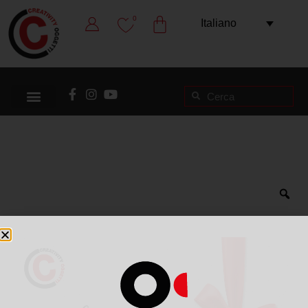
0
Italiano