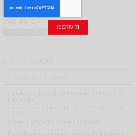
Anello Duo Jane
design
Takirai Design
340,00
€
ISCRIVITI
AGGIUNGI AL CARRELLO
SUBITO DISPONIBILE
Informazioni prodotto
L’anello Duo Jane è un gioiello contemporaneo dalla
linea inedita,
che gioca con la tridimensionalità del rettangolo e del
cerchio.
In argento 925, la lavorazione è artigianale.
Per ordinare questo anello contattaci utilizzando il