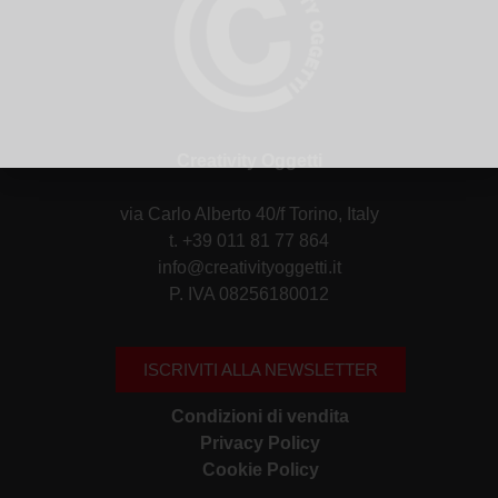
Creativity Oggetti
via Carlo Alberto 40/f Torino, Italy
t. +39 011 81 77 864
info@creativityoggetti.it
P. IVA 08256180012
ISCRIVITI ALLA NEWSLETTER
Condizioni di vendita
Privacy Policy
Cookie Policy