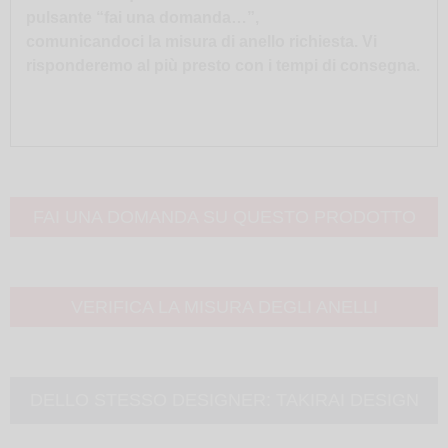
pulsante “fai una domanda…”,
comunicandoci la misura di anello richiesta. Vi
risponderemo al più presto con i tempi di consegna.
FAI UNA DOMANDA SU QUESTO PRODOTTO
VERIFICA LA MISURA DEGLI ANELLI
DELLO STESSO DESIGNER:
TAKIRAI DESIGN