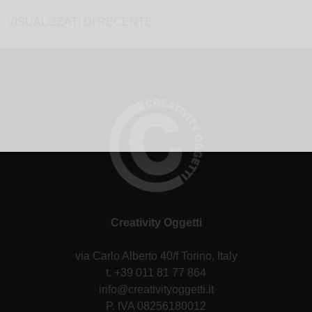
VISUALIZZATI DI RECENTE
Creativity Oggetti
via Carlo Alberto 40/f Torino, Italy
t. +39 011 81 77 864
info@creativityoggetti.it
P. IVA 08256180012