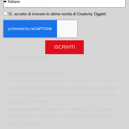
Anello Entre Somras
design
Clara Del Papa
Sì, accetto di ricevere le ultime novità di Creativity Oggetti
620,00
€
AGGIUNGI AL CARRELLO
ISCRIVITI
SUBITO DISPONIBILE
Informazioni prodotto
L’anello Entre Somras di Clara del Papa è un gioiello
unico realizzato interamente a mano in bronzo, patine,
diamante di Herkimer.
Subito disponibile nella misura Italiana 16, può essere
realizzato su ordinazione con caratteristiche simili al
pezzo fotografato.