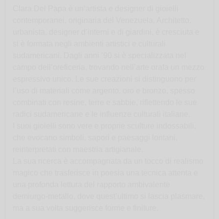
Clara Del Papa è un’artista e designer di gioielli
contemporanei, originaria del Venezuela, Architetto,
urbanista, designer d’interni e di giardini, è cresciuta e
si è formata negli ambienti artistici e culturali
sudamericani. Dagli anni ’90 si è specializzata nel
campo dell’oreficeria, trovando nell’arte orafa un mezzo
espressivo unico. Le sue creazioni si distinguono per
l’uso di materiali come argento, oro e bronzo, spesso
combinati con resine, terre e sabbie, riflettendo le sue
radici sudamericane e le influenze culturali italiane.
I suoi gioielli sono vere e proprie sculture indossabili,
che evocano simboli, sapori e paesaggi lontani,
reinterpretati con maestria artigianale.
La sua ricerca è accompagnata da un tocco di realismo
magico che trasferisce in poesia una tecnica attenta e
una profonda lettura del rapporto ambivalente
demiurgo-metallo, dove quest’ultimo si lascia plasmare,
ma a sua volta suggerisce forme e finiture.