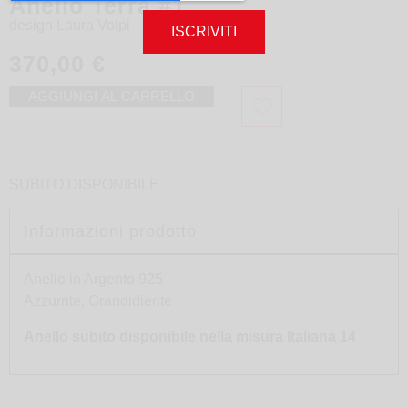
Anello Terra #1
design
Laura Volpi
ISCRIVITI
370,00
€
AGGIUNGI AL CARRELLO
SUBITO DISPONIBILE
Informazioni prodotto
Anello in Argento 925
Azzurrite, Grandidierite
Anello subito disponibile nella misura Italiana 14