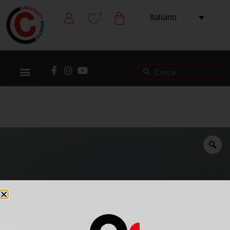
0
Italiano