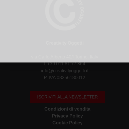
Creativity Oggetti
via Carlo Alberto 40/f Torino, Italy
t. +39 011 81 77 864
info@creativityoggetti.it
P. IVA 08256180012
ISCRIVITI ALLA NEWSLETTER
Condizioni di vendita
Privacy Policy
Cookie Policy