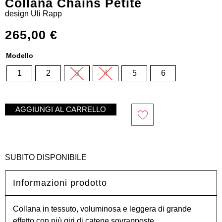
Collana Chains Petite
design
Uli Rapp
265,00
€
Modello
1
2
3
4
5
6
AGGIUNGI AL CARRELLO
SUBITO DISPONIBILE
Informazioni prodotto
Collana in tessuto, voluminosa e leggera di grande
effetto con più giri di catene sovrapposte