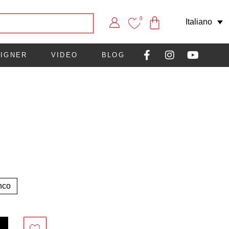
0
Italiano
IGNER
VIDEO
BLOG
nco