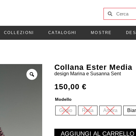
COLLEZIONI
CATALOGHI
MOSTRE
DES
Collana Ester Media
design
Marina e Susanna Sent
150,00
€
Modello
Grigio
Rosa
Ambra
Bia
AGGIUNGI AL CARRELLO