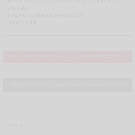
forma con naturalezza: morbida al tatto, sorprendente
alla vista.
Lunghezza collana aperta ca 53 cm
Teme i liquidi
FAI UNA DOMANDA SU QUESTO PRODOTTO
DELLO STESSO DESIGNER:
ANA HAGOPIAN
Condividi