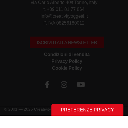
via Carlo Alberto 40/f Torino, Italy
t. +39 011 81 77 864
info@creativityoggetti.it
P. IVA 08256180012
ISCRIVITI ALLA NEWSLETTER
Condizioni di vendita
Privacy Policy
Cookie Policy
© 2001 — 2026 Creativity Oggetti | Tutti i diritti riservati
Made with ♥︎ by
Stilverso Full-Digital Agency