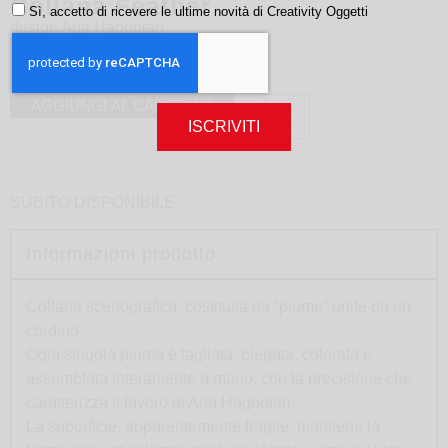
Collana Feather
Sì, accetto di ricevere le ultime novità di Creativity Oggetti
design
Ana Hagopian
290,00
€
AGGIUNGI AL CARRELLO
ISCRIVITI
SUBITO DISPONIBILE
Informazioni prodotto
Collana scenografica, costituita da “piume” unite da un
cordino.
Ogni singola piuma è tagliata, piegata, colorata e
assemblata interamente a mano, con la precisione che
caratterizza il lavoro di Ana Hagopian.
La superficie, apparentemente fragile, mantiene la