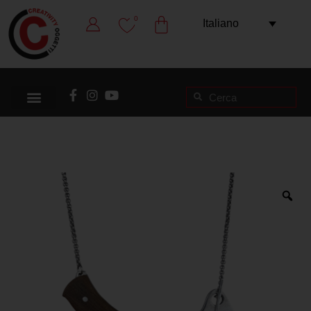
0
Italiano