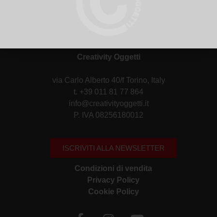
Creativity Oggetti
via Carlo Alberto 40/f Torino, Italy
t. +39 011 81 77 864
info@creativityoggetti.it
P. IVA 08256180012
ISCRIVITI ALLA NEWSLETTER
Condizioni di vendita
Privacy Policy
Cookie Policy