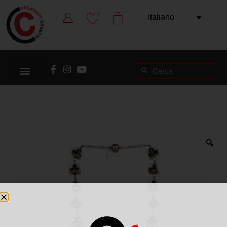
0
Italiano