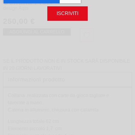
Collana Fiori
design
Aqto
ISCRIVITI
250,00
€
AGGIUNGI AL CARRELLO
SE IL PRODOTTO NON É IN STOCK SARÀ DISPONIBILE
IN 20 GIORNI LAVORATIVI
Informazioni prodotto
Collana realizzata con carte da gioco tagliate e
lavorate a mano.
Catena in alluminio, chiusura con calamita
Lunghezza totale 62 cm
Elemento piccolo 1,7 cm