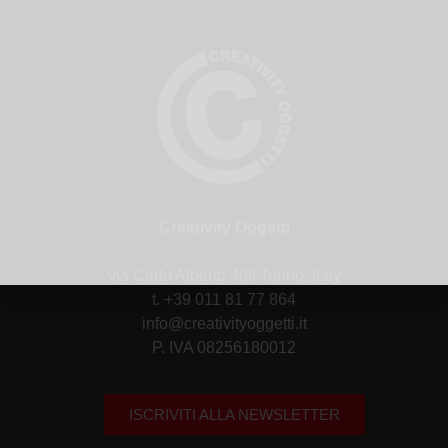
Creativity Oggetti
via Carlo Alberto 40/f Torino, Italy
t. +39 011 81 77 864
info@creativityoggetti.it
P. IVA 08256180012
ISCRIVITI ALLA NEWSLETTER