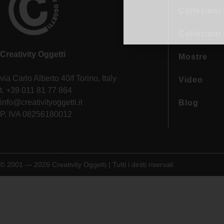
Collezioni 
Collezioni
Creativity Oggetti
Mostre
via Carlo Alberto 40/f Torino, Italy
Video
t. +39 011 81 77 864
info@creativityoggetti.it
Blog
P. IVA 08256180012
© 2001 — 2026 Creativity Oggetti | Tutti i diritti riservati