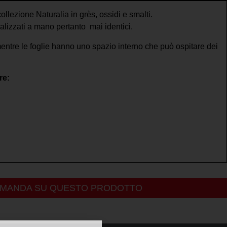
ollezione Naturalia in grès, ossidi e smalti.
ealizzati a mano pertanto mai identici.
mentre le foglie hanno uno spazio interno che può ospitare dei
re:
OMANDA SU QUESTO PRODOTTO