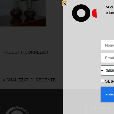
Vuoi 
e tan
PRODOTTI CORRELATI
VISUALIZZATI DI RECENTE
Sì, a
Lo spazio