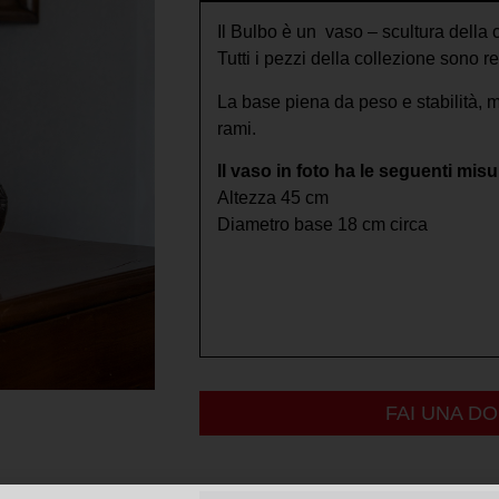
Il Bulbo è un vaso – scultura della c
Tutti i pezzi della collezione sono r
La base piena da peso e stabilità, 
rami.
Il vaso in foto ha le seguenti misu
Altezza 45 cm
Diametro base 18 cm circa
FAI UNA D