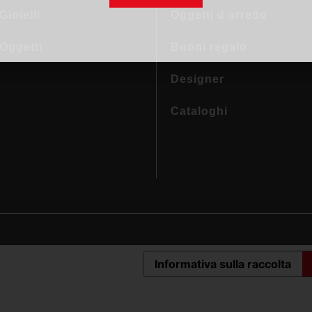
Gioielli
Oggetti d’arredo
 Oggetti
Buoni regalo
Designer
Cataloghi
Informativa sulla raccolta