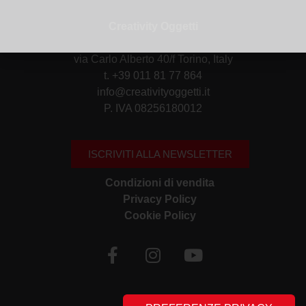
Creativity Oggetti
via Carlo Alberto 40/f Torino, Italy
t. +39 011 81 77 864
info@creativityoggetti.it
P. IVA 08256180012
ISCRIVITI ALLA NEWSLETTER
Condizioni di vendita
Privacy Policy
Cookie Policy