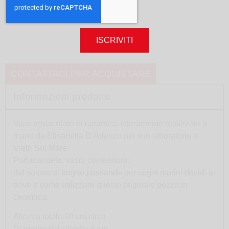
Vaso Polpo
design
Elisabetta D’Arienzo
ISCRIVITI
CONTATTACI PER ACQUISTARE
Informazioni prodotto
Vaso tentacolare in ceramica interamente realizzato a
mano da Elisabetta D’Arienzo nel suo laboratorio a
Vietri Sul Mare.
Portacandele, vaso, contenitore;
dal salotto al bagno passando per sogni marini decidi tu
dove e come utilizzare questo originale pezzo in
ceramica.
Altezza totale 18 cm circa
Diametro del cilindro 4 cm