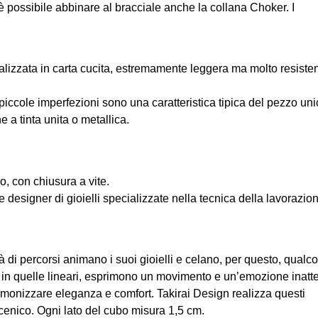
è possibile abbinare al bracciale anche la collana Choker. I
alizzata in carta cucita, estremamente leggera ma molto resisten
piccole imperfezioni sono una caratteristica tipica del pezzo uni
 a tinta unita o metallica.
o, con chiusura a vite.
designer di gioielli specializzate nella tecnica della lavorazio
tà di percorsi animano i suoi gioielli e celano, per questo, qualc
 che in quelle lineari, esprimono un movimento e un’emozione inatt
 armonizzare eleganza e comfort. Takirai Design realizza questi
 scenico. Ogni lato del cubo misura 1,5 cm.