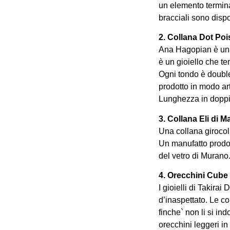
un elemento termina
bracciali sono dispo
2. Collana Dot Po
Ana Hagopian è una 
è un gioiello che t
Ogni tondo è double
prodotto in modo art
Lunghezza in doppio
3. Collana Eli di 
Una collana girocoll
Un manufatto prodot
del vetro di Murano.
4. Orecchini Cube 
I gioielli di Takira
d’inaspettato. Le co
finche` non li si in
orecchini leggeri in