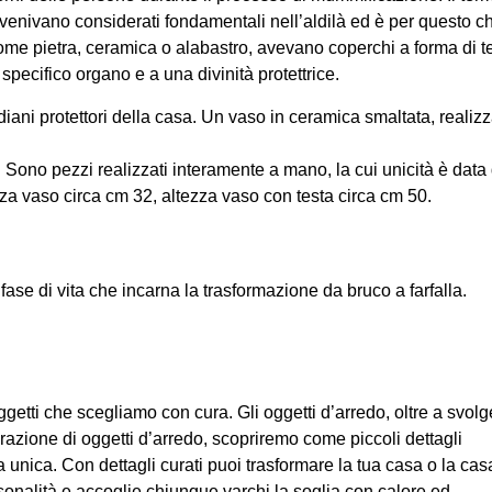
i venivano considerati fondamentali nell’aldilà ed è per questo c
 come pietra, ceramica o alabastro, avevano coperchi a forma di t
specifico organo e a una divinità protettrice.
diani protettori della casa. Un vaso in ceramica smaltata, realiz
. Sono pezzi realizzati interamente a mano, la cui unicità è data
za vaso circa cm 32, altezza vaso con testa circa cm 50.
fase di vita che incarna la trasformazione da bruco a farfalla.
 oggetti che scegliamo con cura. Gli oggetti d’arredo, oltre a svolg
orazione di oggetti d’arredo, scopriremo come piccoli dettagli
unica. Con dettagli curati puoi trasformare la tua casa o la cas
ersonalità e accoglie chiunque varchi la soglia con calore ed