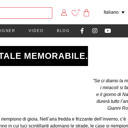
0
Italiano
IGNER
VIDEO
BLOG
ATALE MEMORABILE.
“Se ci diamo la 
i miracoli si 
e il giorno di N
durerà tutto l’a
Gianni Ro
iempiono di gioia. Nell’aria fredda e frizzante dell’inverno, c’è
no in cui luci scintillanti adornano le strade, le case si riempio