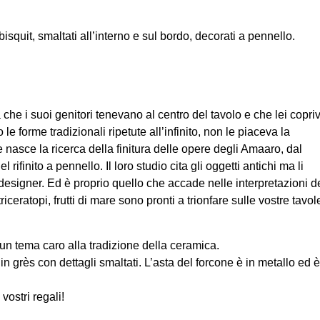
isquit, smaltati all’interno e sul bordo, decorati a pennello.
che i suoi genitori tenevano al centro del tavolo e che lei copri
e forme tradizionali ripetute all’infinito, non le piaceva la
 nasce la ricerca della finitura delle opere degli Amaaro, dal
finito a pennello. Il loro studio cita gli oggetti antichi ma li
designer. Ed è proprio quello che accade nelle interpretazioni d
iceratopi, frutti di mare sono pronti a trionfare sulle vostre tavol
 un tema caro alla tradizione della ceramica.
n grès con dettagli smaltati. L’asta del forcone è in metallo ed è
vostri regali!