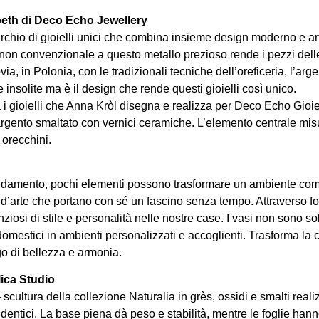
beth di Deco Echo Jewellery
io di gioielli unici che combina insieme design moderno e artigia
 non convenzionale a questo metallo prezioso rende i pezzi delle p
via, in Polonia, con le tradizionali tecniche dell’oreficeria, l’ar
e insolite ma è il design che rende questi gioielli così unico.
a i gioielli che Anna Kròl disegna e realizza per Deco Echo Gioie
argento smaltato con vernici ceramiche. L’elemento centrale misu
 orecchini.
damento, pochi elementi possono trasformare un ambiente come un
i d’arte che portano con sé un fascino senza tempo. Attraverso form
ziosi di stile e personalità nelle nostre case. I vasi non sono solo
domestici in ambienti personalizzati e accoglienti. Trasforma la
go di bellezza e armonia.
lica Studio
 scultura della collezione Naturalia in grès, ossidi e smalti reali
dentici. La base piena dà peso e stabilità, mentre le foglie han