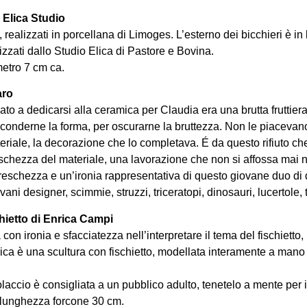
 Elica Studio
 realizzati in porcellana di Limoges. L’esterno dei bicchieri è in b
lizzati dallo Studio Elica di Pastore e Bovina.
etro 7 cm ca.
aro
o a dedicarsi alla ceramica per Claudia era una brutta fruttiera 
sconderne la forma, per oscurarne la bruttezza. Non le piacevano l
riale, la decorazione che lo completava. É da questo rifiuto che
schezza del materiale, una lavorazione che non si affossa mai nel ri
freschezza e un’ironia rappresentativa di questo giovane duo di 
ani designer, scimmie, struzzi, triceratopi, dinosauri, lucertole, tr
chietto di Enrica Campi
on ironia e sfacciatezza nell’interpretare il tema del fischietto,
rica è una scultura con fischietto, modellata interamente a mano i
laccio è consigliata a un pubblico adulto, tenetelo a mente per i 
 lunghezza forcone 30 cm.