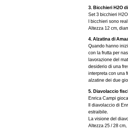
3. Bicchieri H2O di
Set 3 bicchieri H2O,
I bicchieri sono rea
Altezza 12 cm, diam
4. Alzatina di Ama
Quando hanno iniziat
con la frutta per na
lavorazione del mate
desiderio di una fre
interpreta con una 
alzatine dei due giov
5. Diavolaccio fis
Enrica Campi gioca c
Il diavolaccio di En
estraibile.
La visione del diavo
Altezza 25 / 28 cm,