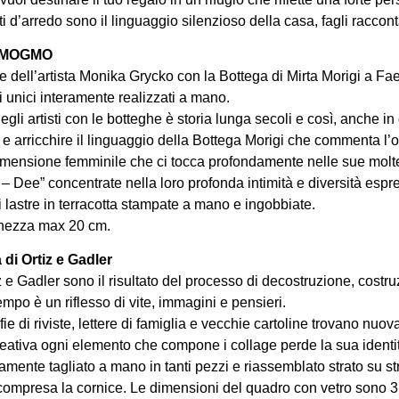
i d’arredo sono il linguaggio silenzioso della casa, fagli raccont
di MOGMO
e dell’artista Monika Grycko con la Bottega di Mirta Morigi a Fae
i unici interamente realizzati a mano.
gli artisti con le botteghe è storia lunga secoli e così, anche i
e arricchire il linguaggio della Bottega Morigi che commenta l’o
dimensione femminile che ci tocca profondamente nelle sue moltep
Dee” concentrate nella loro profonda intimità e diversità espre
 lastre in terracotta stampate a mano e ingobbiate.
ghezza max 20 cm.
 di Ortiz e Gadler
z e Gadler sono il risultato del processo di decostruzione, cost
empo è un riflesso di vite, immagini e pensieri.
afie di riviste, lettere di famiglia e vecchie cartoline trovano nuo
creativa ogni elemento che compone i collage perde la sua identit
amente tagliato a mano in tanti pezzi e riassemblato strato su st
compresa la cornice. Le dimensioni del quadro con vetro sono 31,