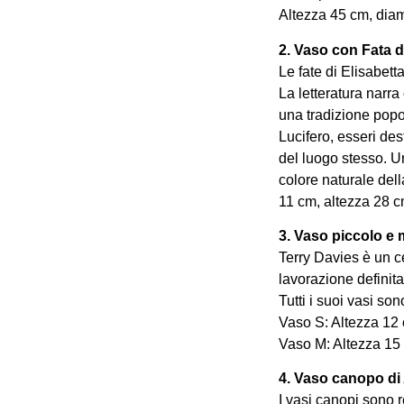
Altezza 45 cm, diam
2. Vaso con Fata d
Le fate di Elisabett
La letteratura narr
una tradizione popol
Lucifero, esseri dest
del luogo stesso. U
colore naturale del
11 cm, altezza 28 c
3. Vaso piccolo e 
Terry Davies è un c
lavorazione definita
Tutti i suoi vasi so
Vaso S: Altezza 12
Vaso M: Altezza 15
4. Vaso canopo d
I vasi canopi sono r