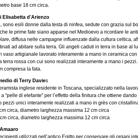
etro base 18 cm circa.
i Elisabetta d’Arienzo
a, sono esili donne dalla testa di ninfea, sedute con grazia sul b
a che le prime fate siano apparse nel Medioevo a ricordare le ant
are, diffusa nelle campagne influenzate dalla cultura celtica, af
inati ad abitare sulla terra. Gli angeli caduti in terra in base al
n vaso artigianale lavorato interamente a mano in ceramica con u
la terra rossa con cui sono realizzati interamente a mano i pezzi
m compresa la fata.
medio di Terry Davie
s
eramista inglese residente in Toscana, specializzato nella lavora
 a “pelle di elefante” per l’effetto della finitura che ottiene dand
no pezzi unici interamente realizzati a mano in grès con cristallin
 cm circa, diametro larghezza massima 12 cm circa
 cm circa, diametro larghezza massima 12 cm circa
i Amaaro
ecipienti utilizzati nell’antico Egitto per conservare gli organi i