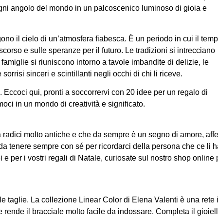
a ogni angolo del mondo in un palcoscenico luminoso di gioia e
gono il cielo di un’atmosfera fiabesca. È un periodo in cui il tem
corso e sulle speranze per il futuro. Le tradizioni si intrecciano
 famiglie si riuniscono intorno a tavole imbandite di delizie, le
orrisi sinceri e scintillanti negli occhi di chi li riceve.
 Eccoci qui, pronti a soccorrervi con 20 idee per un regalo di
i in un mondo di creatività e significato.
radici molto antiche e che da sempre è un segno di amore, affe
i da tenere sempre con sé per ricordarci della persona che ce li 
e per i vostri regali di Natale, curiosate sul nostro shop online 
le taglie. La collezione Linear Color di Elena Valenti è una rete 
 rende il bracciale molto facile da indossare. Completa il gioiel