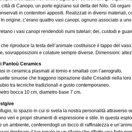
città di Canopo, un porto egiziano sul delta del Nilo. Gli organ
ervati in contenitori appositi. Realizzati in diversi materiali,
 In origine, c’erano quattro vasi canopi, ognuno associato a uno 
etano i vasi canopi rendendoli numi tutelari; dei, custodi e guar
che riproduce la testa dell’animale costituisce il tappo del vaso
e, sovrapposizioni e colature sempre diverse. Dimensioni: altez
 di Pantoù Ceramics
si in ceramica plasmati al tornio e smaltati con l’aerografo.
uette sinuose che traggono ispirazione dalle Crisalidi nella loro 
ubio tra tecniche tradizionali e gusto contemporaneo.
metro bocca 10 cm, diametro base 7 cm.
stgive
rifugio, lo spazio in cui si svela la nostra personalità attraverso
ono veri e propri strumenti di espressione e stile. In questa espl
 un ambiente, conferendogli un tocco di raffinatezza e un’anima 
vuoi destinare il tuo regalo in un rifugio che riflette una forte p