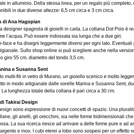
le in alluminio. Della stessa linea, per un regalo più completo, 
nibili in due diverse altezze: 6,5 cm circa e 3 cm circa.
is di Ana Hagopian
designer spagnola di gioielli in carta. La collana Dot Pois è re
eme l’acqua. Può essere indossata sia lunga che a due giri.
-face e ha disegni leggermente diversi per ogni lato. Eventuali 
igianale. Sullo shop online si può scegliere anche nella versione
 giro 55 cm, diametro del tondo 3,5 cm.
Manina e Susanna Sent
o multi-fili in vetro di Murano, un gioiello scenico e molto legger
to in modo artigianale dalle sorelle Marina e Susanna Sent, due 
 La lunghezza totale della collana è pari circa a 30 cm.
di Takirai Design
i Design sono espressione di nuovi concetti di spazio. Una plurali
llane, gli anelli, gli orecchini, sia nelle forme tridimensionali
dossa. La sua ricerca riesce ad arrivare a delle forme pure e ad
 argento e inox. I cubi eterei a lobo sono sospesi per un effetto