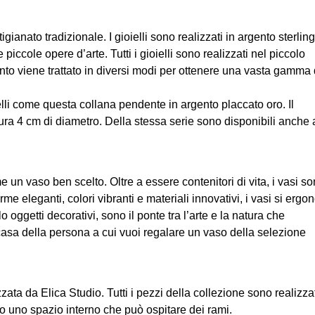
nato tradizionale. I gioielli sono realizzati in argento sterling
iccole opere d’arte. Tutti i gioielli sono realizzati nel piccolo
gento viene trattato in diversi modi per ottenere una vasta gamma 
lli come questa collana pendente in argento placcato oro. Il
ra 4 cm di diametro. Della stessa serie sono disponibili anche a
 vaso ben scelto. Oltre a essere contenitori di vita, i vasi s
e eleganti, colori vibranti e materiali innovativi, i vasi si ergo
 oggetti decorativi, sono il ponte tra l’arte e la natura che
 casa della persona a cui vuoi regalare un vaso della selezione
zzata da Elica Studio. Tutti i pezzi della collezione sono realizzat
no uno spazio interno che può ospitare dei rami.