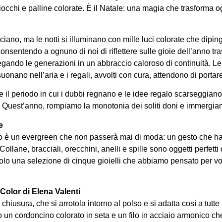
 fiocchi e palline colorate. È il Natale: una magia che trasform
ciano, ma le notti si illuminano con mille luci colorate che dipin
onsentendo a ognuno di noi di riflettere sulle gioie dell’anno tras
, legando le generazioni in un abbraccio caloroso di continuità. Le
uonano nell’aria e i regali, avvolti con cura, attendono di portare s
 il periodo in cui i dubbi regnano e le idee regalo scarseggiano.
Quest’anno, rompiamo la monotonia dei soliti doni e immergiamoc
e
o è un evergreen che non passerà mai di moda: un gesto che ha 
ollane, bracciali, orecchini, anelli e spille sono oggetti perfett
olo una selezione di cinque gioielli che abbiamo pensato per voi 
 Color di Elena Valenti
hiusura, che si arrotola intorno al polso e si adatta così a tutte 
o un cordoncino colorato in seta e un filo in acciaio armonico che