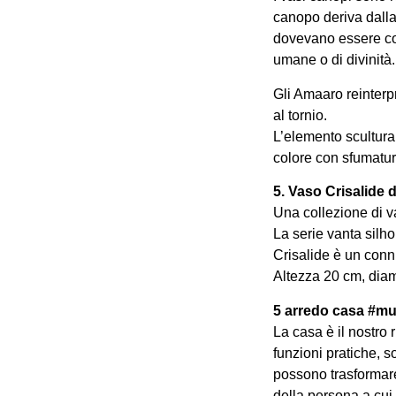
canopo deriva dalla 
dovevano essere cons
umane o di divinità.
Gli Amaaro reinterpr
al tornio.
L’elemento scultura 
colore con sfumatur
5. Vaso Crisalide
Una collezione di va
La serie vanta silho
Crisalide è un conn
Altezza 20 cm, dia
5 arredo casa #mu
La casa è il nostro 
funzioni pratiche, s
possono trasformare
della persona a cui 