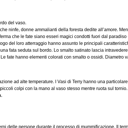
ordo del vaso.
iche ninfe, donne ammalianti della foresta dedite all’amore. Men
ferma che le fate siano esseri magici condotti fuori dal paradiso
 luogo del loro atterraggio hanno assunto le principali caratteristi
na fata seduta sul bordo. Lo smalto satinato lascia intravedere 
. Le fate hanno elementi colorati con smalto o ossidi. Diametro 
zione ad alte temperature. I Vasi di Terry hanno una particolare
o piccoli colpi con la mano al vaso stesso mentre ruota sul tornio.
a.
nterni delle persone durante il processo di mummificazione. Il ter