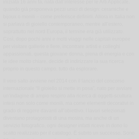
iniziata 16 anni fa, nata dall’interesse per le Arti Applicate,
quando già proponeva pezzi unici di design: ceramiche e
bijoux o monili – come preferisce definirli. Allora in Italia non
si parlava di gioiello contemporaneo, mentre all’estero,
soprattutto nel nord Europa, il termine era già utilizzato.
Così, dopo pochi anni e molti viaggi nelle capitali europee
per visitare gallerie e fiere, incontrare artisti e colleghi
appassionati, questa giovane donna, piena di energia e con
le idee molto chiare, decide di indirizzare la sua ricerca
proprio in questo campo, tutto da esplorare.
Il vero salto avviene nel 2014 con il lancio del concorso
internazionale “Il gioiello si mette in posa”, nato per avviare
un’indagine di ampio respiro alla ricerca di oggetti-scultura
intesi non solo come monili, ma come elementi decorativi in
grado di reggere davanti all’obiettivo. I lavori selezionati
diventano protagonisti di una mostra, ma anche di un
servizio fotografico, ogni designer infatti riceve in dono lo
scatto realizzato per il catalogo. È subito un successo. Sono