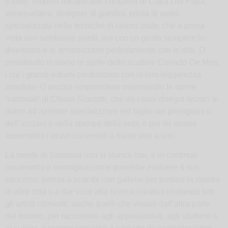
e idee. Stupirsi davanti alle creazioni di Clara Del Papa,
venezuelana, designer di giardini, pilota di aerei,
specializzata nelle tecniche di lavoro orafe, che a prima
vista non sembrano anelli, ma con un gesto semplice lo
diventano e si armonizzano perfettamente con le dita. O
prendendo in mano le spille dello scultore Corrado De Meo,
i cui i grandi volumi contrastano con la loro leggerezza
assoluta. O ancora sorprendersi osservando le opere
‘sartoriali’ di Chiara Scarpitti, che dà i suoi disegni tecnici in
mano ad aziende specializzare nel taglio del plexiglass o
dell’acciaio o nella stampa della seta, e poi lei stessa
assemblea i pezzi cucendoli a mano uno a uno.
La mente di Susanna non si stanca mai, è in continuo
movimento e immagina come potrebbe evolvere il suo
concorso: pensa a scambi con gallerie per portare la mostra
in altre città o a dar voce alla ricerca creativa invitando tutti
gli artisti coinvolti, anche quelli che vivono dall’altra parte
del mondo, per raccontare agli appassionati, agli studenti o