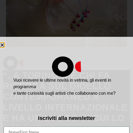
“..A TORINO C’È CHI FA
Vuoi ricevere le ultime novità in vetrina, gli eventi in
RICERCA SUL GIOELLO
programma
e tante curiosità sugli artisti che collaborano con me?
CONTEMPORANEO A
LIVELLO INTERNAZIONALE
E HA UN LUOGO IN CUI LO
Iscriviti alla newsletter
ESPONE…”