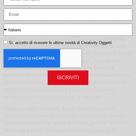
“Il gioiello contemporaneo è un ‘oggetto’ che può vivere di
vita propria e diventa gioiello nel momento in cui lo indossi.
Un oggetto-scultura, capace di emozionare e trasformarsi
entrando in armonia con il corpo.” È questa la definizione
Sì, accetto di ricevere le ultime novità di Creativity Oggetti
data da Susanna Maffini Massera per identificare un’area
del design che ha confini molto sottili, ma sempre più definiti
rispetto a non molti anni fa, basti pensare che il termine
‘gioiello’ è stato sdoganato da luogo ‘gioielleria’ e la
preziosità dei materiali non è più condizione necessaria per
ISCRIVITI
attribuirne il valore. Stiamo parlando di un ambito in cui le
‘materie prime’ sono la ricerca e la sperimentazione,
amalgamate con una buona dose di creatività.
Creativity oggetti è il nome di uno spazio in via Carlo
Alberto, al piano terreno di Palazzo Lanza, in cui entriamo
dalla porta più piccola, quella di sinistra, per aver accesso
diretto alla galleria. Susanna ci racconta la sua storia