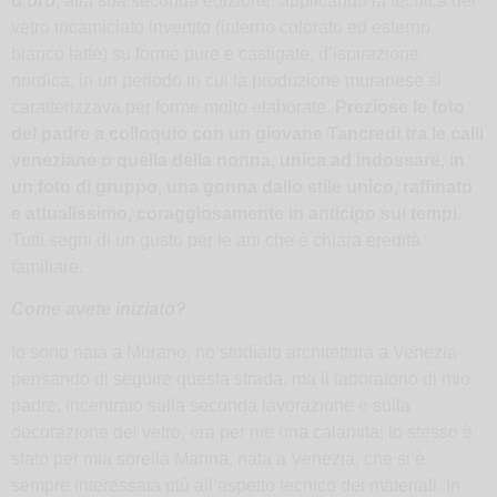
d’oro,
alla sua seconda edizione, applicando la tecnica del
vetro incamiciato invertito (interno colorato ed esterno
bianco latte) su forme pure e castigate, d’ispirazione
nordica, in un periodo in cui la produzione muranese si
caratterizzava per forme molto elaborate.
Preziose le foto
del padre a colloquio con un giovane Tancredi tra le calli
veneziane o quella della nonna, unica ad indossare, in
un foto di gruppo, una gonna dallo stile unico, raffinato
e attualissimo, coraggiosamente in anticipo sui tempi
.
Tutti segni di un gusto per le arti che è chiara eredità
familiare.
Come avete iniziato?
Io sono nata a Murano, ho studiato architettura a Venezia
pensando di seguire questa strada, ma il laboratorio di mio
padre, incentrato sulla seconda lavorazione e sulla
decorazione del vetro, era per me una calamita; lo stesso è
stato per mia sorella Marina, nata a Venezia, che si è
sempre interessata più all’aspetto tecnico dei materiali. In