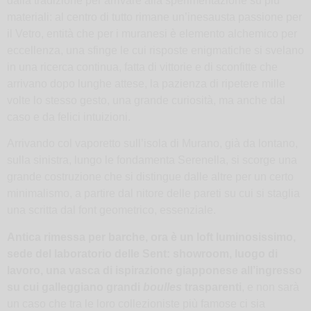
dalla tradizione per arrivare alla sperimentazione su più
materiali: al centro di tutto rimane un’inesausta passione per
il Vetro, entità che per i muranesi è elemento alchemico per
eccellenza, una sfinge le cui risposte enigmatiche si svelano
in una ricerca continua, fatta di vittorie e di sconfitte che
arrivano dopo lunghe attese, la pazienza di ripetere mille
volte lo stesso gesto, una grande curiosità, ma anche dal
caso e da felici intuizioni.
Arrivando col vaporetto sull’isola di Murano, già da lontano,
sulla sinistra, lungo le fondamenta Serenella, si scorge una
grande costruzione che si distingue dalle altre per un certo
minimalismo, a partire dal nitore delle pareti su cui si staglia
una scritta dal font geometrico, essenziale.
Antica rimessa per barche, ora è un loft luminosissimo,
sede del laboratorio delle Sent: showroom, luogo di
lavoro, una vasca di ispirazione giapponese all’ingresso
su cui galleggiano grandi
boulles
trasparenti
, e non sarà
un caso che tra le loro collezioniste più famose ci sia