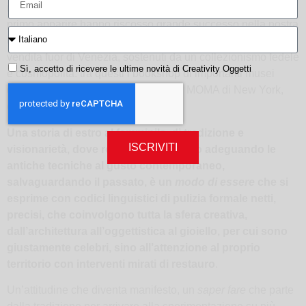
muranese dell’arte vetraria
, le cui creazioni, che dal loro
primo apparire hanno riscosso grande successo nella nostra
città, si trovano tuttora in esclusiva in pochi selezionati punti
vendita fuor di Venezia, sostenuti da un collezionismo fedele
Sì, accetto di ricevere le ultime novità di Creativity Oggetti
e cosmopolita: tra questi i bookshop di importanti musei
d’arte sparsi per il mondo,
in primis
il MOMA di New York,
con il quale collaborano dal 1993.
Una storia di estro al femminile, di tradizione e
ISCRIVITI
visionarietà, dove reinventare il futuro adeguando le
antiche tecniche al gusto contemporaneo,
salvaguardando il passato, è un
modo di essere
che si
esprime con codici linguistici di pulizia formale netti,
precisi, che coinvolgono tutta la sfera creativa,
dall’architettura all’oggettistica al gioiello, per cui sono
giustamente celebri, sino all’attenzione al proprio
territorio con interventi mirati di restauro
.
Un’attitudine che diventa manifesto, un
saper fare
che parte