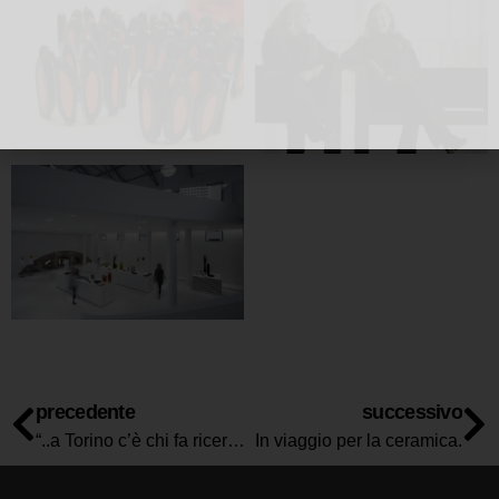
precedente
successivo
“..a Torino c’è chi fa ricerca sul gioello contemporaneo a livello internazionale e ha un luogo in cui lo espone…”
In viaggio per la ceramica.