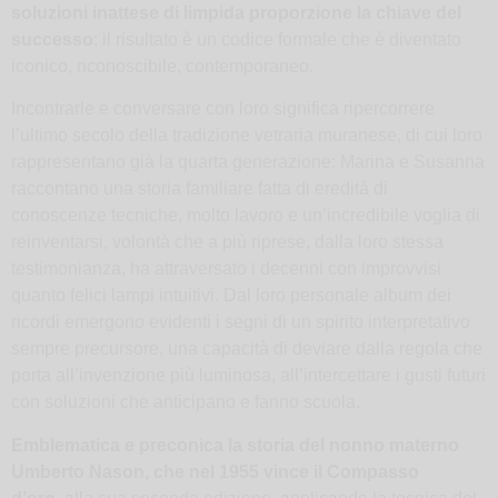
soluzioni inattese di limpida proporzione la chiave del
successo
: il risultato è un codice formale che è diventato
iconico, riconoscibile, contemporaneo.
Incontrarle e conversare con loro significa ripercorrere
l’ultimo secolo della tradizione vetraria muranese, di cui loro
rappresentano già la quarta generazione: Marina e Susanna
raccontano una storia familiare fatta di eredità di
conoscenze tecniche, molto lavoro e un’incredibile voglia di
reinventarsi, volontà che a più riprese, dalla loro stessa
testimonianza, ha attraversato i decenni con improvvisi
quanto felici lampi intuitivi. Dal loro personale album dei
ricordi emergono evidenti i segni di un spirito interpretativo
sempre precursore, una capacità di deviare dalla regola che
porta all’invenzione più luminosa, all’intercettare i gusti futuri
con soluzioni che anticipano e fanno scuola.
Emblematica e preconica la storia del nonno materno
Umberto Nason, che nel 1955 vince il Compasso