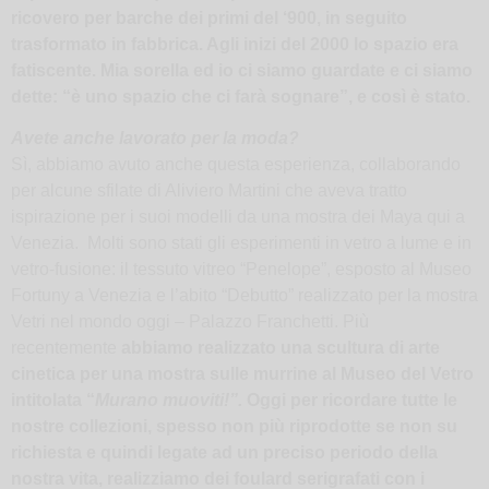
ricovero per barche dei primi del ‘900, in seguito
trasformato in fabbrica. Agli inizi del 2000 lo spazio era
fatiscente. Mia sorella ed io ci siamo guardate e ci siamo
dette: “è uno spazio che ci farà sognare”, e così è stato.
Avete anche lavorato per la moda?
Sì, abbiamo avuto anche questa esperienza, collaborando
per alcune sfilate di Aliviero Martini che aveva tratto
ispirazione per i suoi modelli da una mostra dei Maya qui a
Venezia. Molti sono stati gli esperimenti in vetro a lume e in
vetro-fusione: il tessuto vitreo “Penelope”, esposto al Museo
Fortuny a Venezia e l’abito “Debutto” realizzato per la mostra
Vetri nel mondo oggi – Palazzo Franchetti. Più
recentemente
abbiamo realizzato una scultura di arte
cinetica per una mostra sulle murrine al Museo del Vetro
intitolata “
Murano muoviti!”.
Oggi per ricordare tutte le
nostre collezioni, spesso non più riprodotte se non su
richiesta e quindi legate ad un preciso periodo della
nostra vita, realizziamo dei foulard serigrafati con i