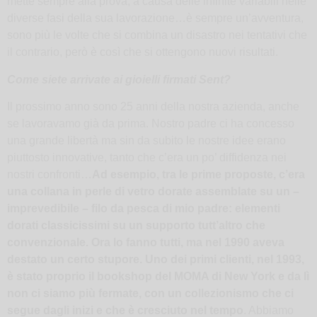
mette sempre alla prova, a causa delle infinite variabili nelle
diverse fasi della sua lavorazione…è sempre un’avventura,
sono più le volte che si combina un disastro nei tentativi che
il contrario, però è così che si ottengono nuovi risultati.
Come siete arrivate ai gioielli firmati Sent?
Il prossimo anno sono 25 anni della nostra azienda, anche
se lavoravamo già da prima. Nostro padre ci ha concesso
una grande libertà ma sin da subito le nostre idee erano
piuttosto innovative, tanto che c’era un po’ diffidenza nei
nostri confronti…
Ad esempio, tra le prime proposte, c’era
una collana in perle di vetro dorate assemblate su un –
imprevedibile – filo da pesca di mio padre: elementi
dorati classicissimi su un supporto tutt’altro che
convenzionale. Ora lo fanno tutti, ma nel 1990 aveva
destato un certo stupore. Uno dei primi clienti, nel 1993,
è stato proprio il bookshop del MOMA di New York e da lì
non ci siamo più fermate, con un collezionismo che ci
segue dagli inizi e che è cresciuto nel tempo
. Abbiamo