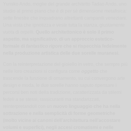
Yumiko Ando, moglie del grande architetto Tadao Ando, uno
studio al primo piano che è di per sé dimensione metafisica:
sette finestre che inquadrano altrettanti campanili veneziani.
Una vista che ipnotizza e veste tutta la stanza, giustamente
vuota di orpelli.
Quello architettonico è solo il primo
aspetto, ma significativo, di un approccio estetico-
formale di
fantastico rigore
che si rispecchia fedelmente
nella produzione artistica delle due sorelle muranesi.
Con la reinterpretazione del gioiello in vetro, che sempre più
nelle loro creazioni si configura come
oggetto
che
trascende la funzione di ornamento, su cui convergono arte
design e moda, le due sorelle hanno saputo ripensare i
percorsi ben noti della tradizione, caratterizzata da stilemi
fedeli a se stessi, rassicuranti ma standarizzati,
reinterpretandoli con un
nuovo linguaggio che ha nella
sottrazione e nella semplicità di forme geometriche
(molto vicine ai canoni dell’architettura nell’accostare
volumi e superfici), negli accesi cromatismi e nelle