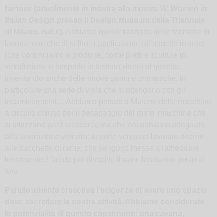
famose (attualmente in mostra alla mostra
W. Women in
Italian Design
presso il Design Museum della Triennale
di Milano,
n.d.r.
).
Abbiamo quindi trasferito delle tecniche di
lavorazione che di solito si applicavano all’oggetto in vetro
(che continuiamo a produrre, come piatti e sculture in
vetrofusione e lampade in tessuto vitreo) al gioiello,
inventando anche delle nuove gamme cromatiche, in
particolare una serie di viola che si ottengono con gli
incamiciamenti… Abbiamo portato a Murano delle macchine
a circuito chiuso per il decapaggio del rame: macchine che
si utilizzano per l’oreficeria, ma che noi abbiamo adeguato
alla lavorazione vetraria: le perle vengono lavorate attorno
alle bacchette di rame, che vengono messe a raffreddare
lentamente. L’acido poi dissolve il rame lasciando posto al
foro.
Parallelamente cresceva l’esigenza di avere uno spazio
dove esercitare la nostra attività. Abbiamo considerato
le potenzialità di questo capannone: una
cavana
,