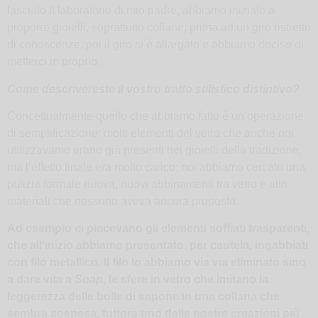
lasciato il laboratorio di mio padre, abbiamo iniziato a
proporre gioielli, soprattutto collane, prima ad un giro ristretto
di conoscenze, poi il giro si è allargato e abbiamo deciso di
metterci in proprio.
Come descrivereste il vostro tratto stilistico distintivo?
Concettualmente quello che abbiamo fatto è un’operazione
di semplificazione: molti elementi del vetro che anche noi
utilizzavamo erano già presenti nei gioielli della tradizione,
ma l’effetto finale era molto carico; noi abbiamo cercato una
pulizia formale nuova, nuovi abbinamenti tra vetro e altri
materiali che nessuno aveva ancora proposto.
Ad esempio ci piacevano gli elementi soffiati trasparenti,
che all’inizio abbiamo presentato, per cautela, ingabbiati
con filo metallico. Il filo lo abbiamo via via eliminato sino
a dare vita a
Soap
, le sfere in vetro che imitano la
leggerezza delle bolle di sapone in una collana che
sembra sospesa, tuttora uno delle nostre creazioni più