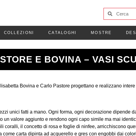
COLLEZIONI
CATALOGHI
MOSTRE
DES
STORE E BOVINA – VASI SC
Elisabetta Bovina e Carlo Pastore progettano e realizzano intere 
.
ezzi unici fatti a mano. Ogni forma, ogni decorazione dipende dal
o un valore aggiunto e rendono ogni capo simile ma mai identico 
 coralli, il concetto di rosa e foglie di ninfee, arricchiscono que
a come carta dipinta ad acquerello e gres con engobbi dai colori 