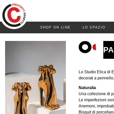
SHOP ON LINE
LO SPAZIO
PA
Lo Studio Elica di 
decorati a pennello
Naturalia
Una collezione di p
Le imperfezioni son
Anemoni, improbabili
Bisquit di porcellan