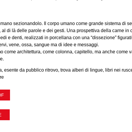
umano sezionandolo. Il corpo umano come grande sistema di seg
l di là delle parole e dei gesti. Una prospettiva della carne in c
edi e denti, realizzati in porcellana con una “dissezione” figurati
nervi, vene, ossa, sangue ma di idee e messaggi.
 come architettura, come colonna, capitello, ma anche come va
e.
a, esente da pubblico ritrovo, trova alberi di lingue, libri nei ru
re
DF
E