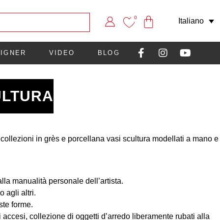
0
Italiano
IGNER
VIDEO
BLOG
ULTURA
collezioni in grès e porcellana vasi scultura modellati a mano e
la manualità personale dell’artista.
agli altri.
ste forme.
accesi, collezione di oggetti d’arredo liberamente rubati alla