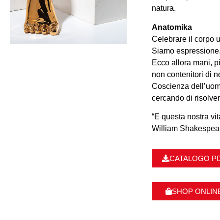
natura.
Anatomika
Celebrare il corpo 
Siamo espressione, a
Ecco allora mani, pi
non contenitori di 
Coscienza dell’uomo
cercando di risolver
“E questa nostra vit
William Shakespea
CATALOGO P
SHOP ONLIN