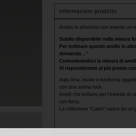
Informazioni prodotto
Anello in alluminio con inserito un 
Subito disponibile nella misura Ita
Per ordinare questo anello in altre
domanda…”
Comunicandoci la misura di anello
Vi risponderemo al più presto con
Aqto lima, incide e trasforma oggetti
con una anima rock.
Anelli che brillano per l’innesto di 
con forza.
La collezione “Catari” nasce da un 