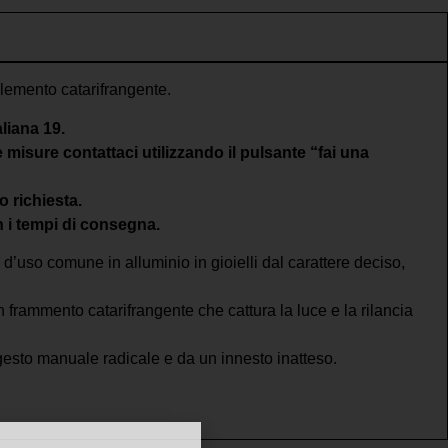
elemento catarifrangente.
liana 19.
 misure contattaci utilizzando il pulsante “fai una
 richiesta.
 i tempi di consegna.
 d’uso comune in alluminio in gioielli dal carattere deciso,
un frammento catarifrangente che cattura la luce e la rilancia
gesto manuale radicale e da un innesto inatteso.