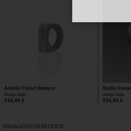
Anello Catari bianco
Spilla Cata
design
Aqto
design
Aqto
210,00
€
250,00
€
VISUALIZZATI DI RECENTE