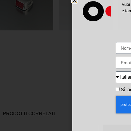
Vuoi 
e tan
Sì, a
PRODOTTI CORRELATI