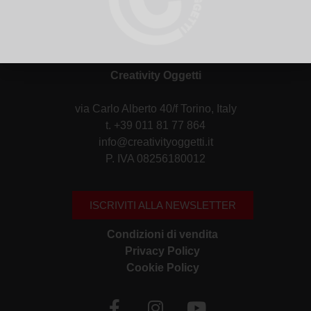
Creativity Oggetti
via Carlo Alberto 40/f Torino, Italy
t. +39 011 81 77 864
info@creativityoggetti.it
P. IVA 08256180012
ISCRIVITI ALLA NEWSLETTER
Condizioni di vendita
Privacy Policy
Cookie Policy