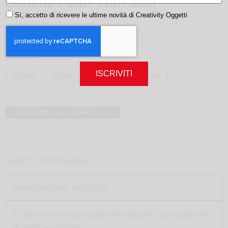
Collana Pearl Thin Mini
design
Uli Rapp
Sì, accetto di ricevere le ultime novità di Creativity Oggetti
125,00
€
Modello
ISCRIVITI
Rosso
Viola
Rosa
Arancione
AGGIUNGI AL CARRELLO
SUBITO DISPONIBILE
Informazioni prodotto
Collana in tessuto, leggera ed elegante, con quattro fili
di perle serigrafate