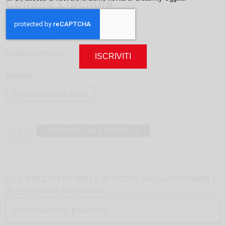
Collana Libellula
design
Minikami
65,00
€
Collana Origami
ISCRIVITI
Modello
Righe Bianco e Nero
AGGIUNGI AL CARRELLO
SE IL PRODOTTO NON É IN STOCK SARÀ DISPONIBILE
IN 20 GIORNI LAVORATIVI
Informazioni prodotto