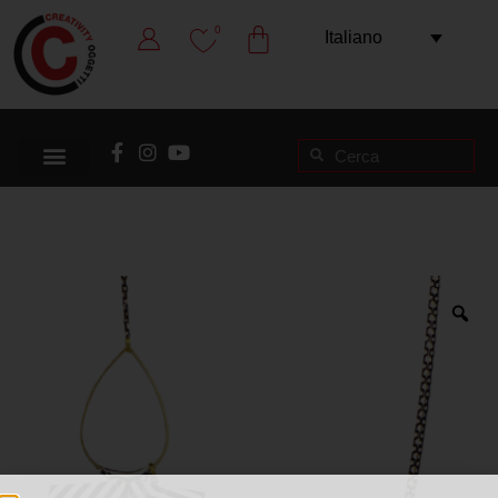
0
Italiano