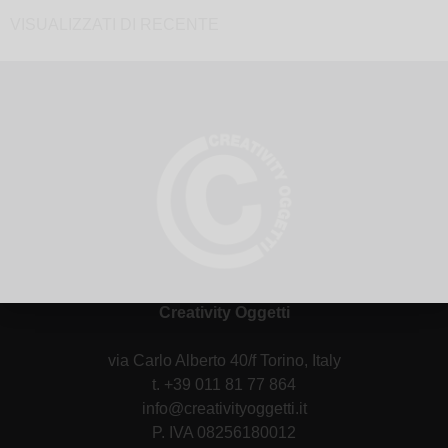
VISUALIZZATI DI RECENTE
Creativity Oggetti
via Carlo Alberto 40/f Torino, Italy
t. +39 011 81 77 864
info@creativityoggetti.it
P. IVA 08256180012