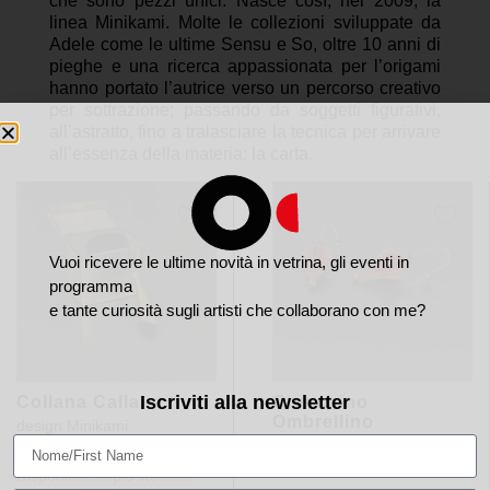
che sono pezzi unici. Nasce così, nel 2009, la
linea Minikami. Molte le collezioni sviluppate da
Adele come le ultime Sensu e So, oltre 10 anni di
pieghe e una ricerca appassionata per l’origami
hanno portato l’autrice verso un percorso creativo
per sottrazione; passando da soggetti figurativi,
all’astratto, fino a tralasciare la tecnica per arrivare
all’essenza della materia: la carta.
Vuoi ricevere le ultime novità in vetrina, gli eventi in
programma
e tante curiosità sugli artisti che collaborano con me?
Iscriviti alla newsletter
Collana Calla
Orecchino
Ombrellino
design
Minikami
design
Minikami
60,00
€
55,00
€
Disponibile in più varianti