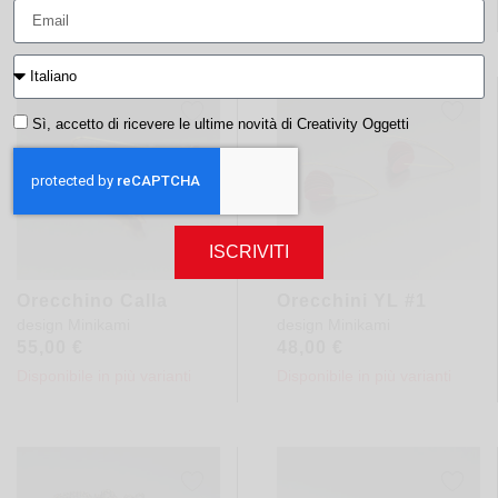
Disponibile in più varianti
Sì, accetto di ricevere le ultime novità di Creativity Oggetti
ISCRIVITI
Orecchino Calla
Orecchini YL #1
design
Minikami
design
Minikami
55,00
€
48,00
€
Disponibile in più varianti
Disponibile in più varianti