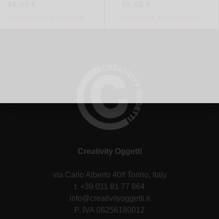
48,00
€
65,00
€
Disponibile in più varianti
Disponibile in più varianti
Creativity Oggetti
via Carlo Alberto 40/f Torino, Italy
t. +39 011 81 77 864
info@creativityoggetti.it
P. IVA 08256180012