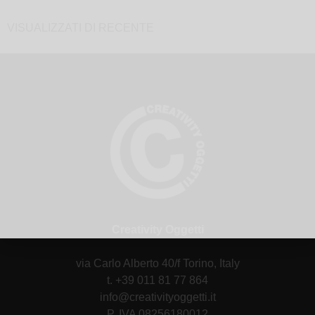
VISUALIZZATI DI RECENTE
Creativity Oggetti
via Carlo Alberto 40/f Torino, Italy
t. +39 011 81 77 864
info@creativityoggetti.it
P. IVA 08256180012