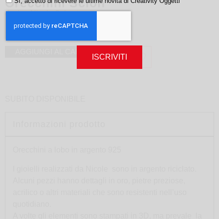
Orecchini Scion
Sì, accetto di ricevere le ultime novità di Creativity Oggetti
design
Nicole Schuster
180,00
€
AGGIUNGI AL CARRELLO
ISCRIVITI
SUBITO DISPONIBILE
Informazioni prodotto
Orecchini a lobo in argento 925
I gioielli realizzati da Nicole sono in argento riciclato.
Alcuni pezzi hanno dettagli in oro, pietre preziose,
acrilico o altri materiali che sono resistenti nell’uso
quotidiano.
A volte gli elementi sono stampati in 3D, ma prevale la