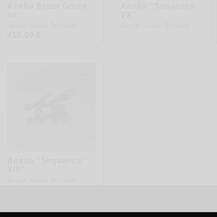
Anello Scion Green
Anello “Sequence
ox
VX”
design
Nicole Schuster
design
Nicole Schuster
410,00
€
Anello “Sequence
XIII”
design
Nicole Schuster