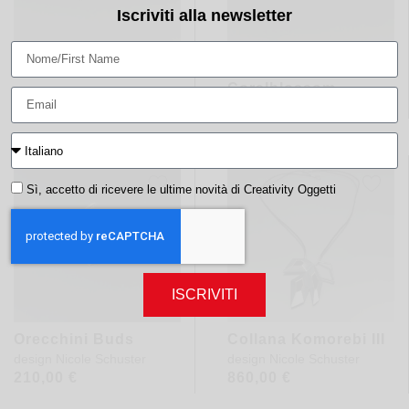
Iscriviti alla newsletter
Orecchini Matsu
Orecchini
Coralblossom
design
Nicole Schuster
design
Nicole Schuster
Sì, accetto di ricevere le ultime novità di Creativity Oggetti
ISCRIVITI
Orecchini Buds
Collana Komorebi III
design
Nicole Schuster
design
Nicole Schuster
210,00
€
860,00
€