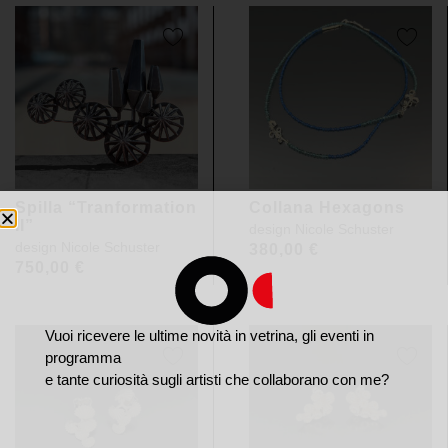
Spilla “Tranformation
Collana Hexagons
II”
design
Nicole Schuster
design
Nicole Schuster
380,00
€
750,00
€
Vuoi ricevere le ultime novità in vetrina, gli eventi in
programma
e tante curiosità sugli artisti che collaborano con me?