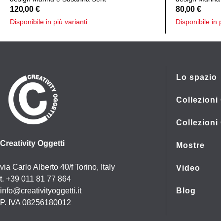
120,00
€
80,00
€
Disponibile in più varianti
Disponibile in 
Lo spazio
Collezioni 
Collezioni
Creativity Oggetti
Mostre
via Carlo Alberto 40/f Torino, Italy
Video
t. +39 011 81 77 864
info@creativityoggetti.it
Blog
P. IVA 08256180012