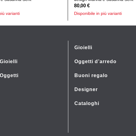
80,00
€
più varianti
Disponibile in più varianti
Gioielli
Gioielli
Oggetti d’arredo
 Oggetti
Buoni regalo
Designer
Cataloghi