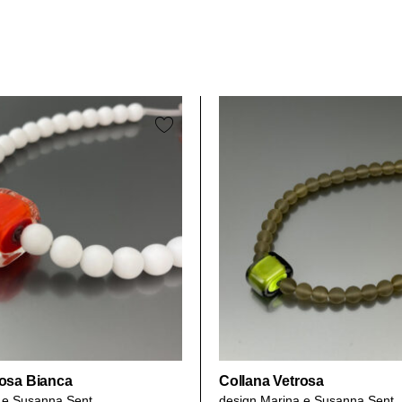
rosa Bianca
Collana Vetrosa
 e Susanna Sent
design
Marina e Susanna Sent