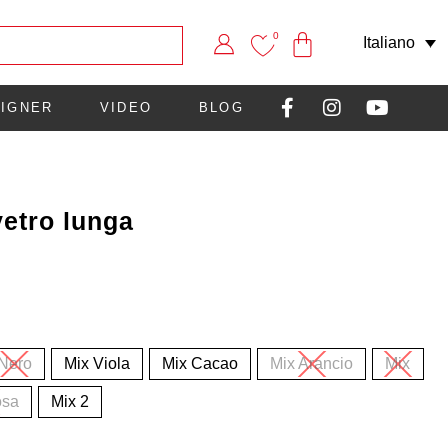
0
Italiano
IGNER
VIDEO
BLOG
vetro lunga
Nero
Mix Viola
Mix Cacao
Mix Arancio
Mix
osa
Mix 2