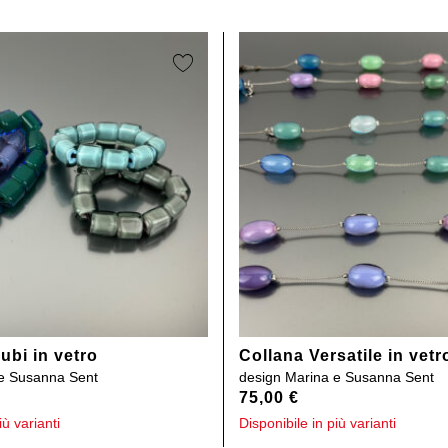
ubi in vetro
Collana Versatile in vetr
e Susanna Sent
design
Marina e Susanna Sent
75,00
€
iù varianti
Disponibile in più varianti