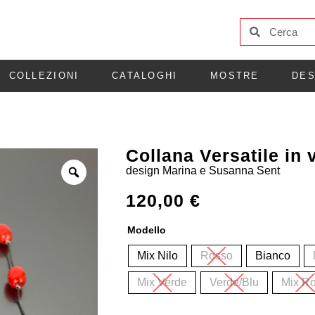
COLLEZIONI
CATALOGHI
MOSTRE
DES
Collana Versatile in 
design
Marina e Susanna Sent
120,00
€
Modello
Mix Nilo
Rosso
Bianco
Mix Verde
Verde/Blu
Mix R