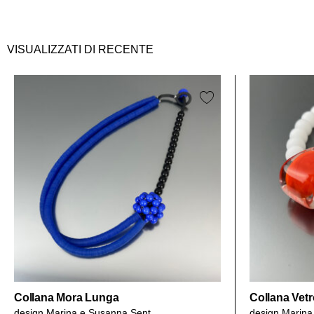
VISUALIZZATI DI RECENTE
Collana Mora Lunga
Collana Vet
design
Marina e Susanna Sent
design
Marina