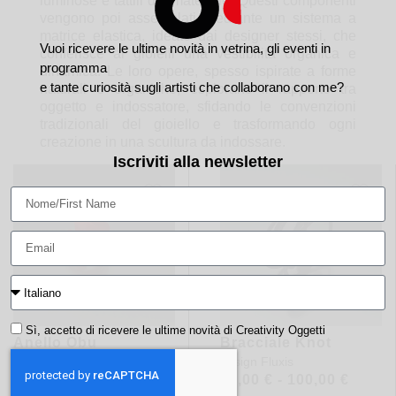
luminose e tattili del materiale. Questi componenti
vengono poi assemblati mediante un sistema a
matrice elastica, ideato dai designer stessi, che
Vuoi ricevere le ultime novità in vetrina, gli eventi in
conferisce ai gioielli una vestibilità organica e
programma
dinamica. Le loro opere, spesso ispirate a forme
e tante curiosità sugli artisti che collaborano con me?
naturali e organiche, esplorano il rapporto tra
oggetto e indossatore, sfidando le convenzioni
tradizionali del gioiello e trasformando ogni
creazione in una scultura da indossare.
Iscriviti alla newsletter
Sì, accetto di ricevere le ultime novità di Creativity Oggetti
Anello Obu
Bracciale Knot
design
Fluxis
design
Fluxis
48,00
€
90,00
€
-
100,00
€