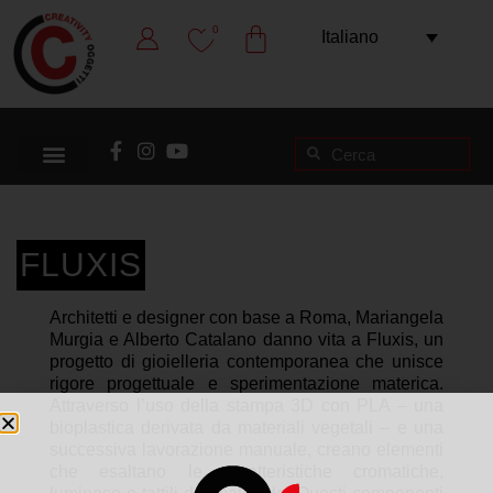
0
Italiano
FLUXIS
Architetti e designer con base a Roma, Mariangela
Murgia e Alberto Catalano danno vita a Fluxis, un
progetto di gioielleria contemporanea che unisce
rigore progettuale e sperimentazione materica.
Attraverso l’uso della stampa 3D con PLA – una
bioplastica derivata da materiali vegetali – e una
successiva lavorazione manuale, creano elementi
che esaltano le caratteristiche cromatiche,