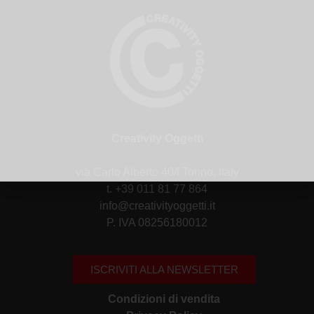
Creativity Oggetti
via Carlo Alberto 40/f Torino, Italy
t. +39 011 81 77 864
info@creativityoggetti.it
P. IVA 08256180012
ISCRIVITI ALLA NEWSLETTER
Condizioni di vendita