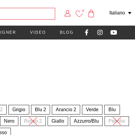
0
Italiano
IGNER
VIDEO
BLOG
 2
Grigio
Blu 2
Arancio 2
Verde
Blu
Nero
Rosso 2
Giallo
Azzurro/Blu
Petrolio
sso