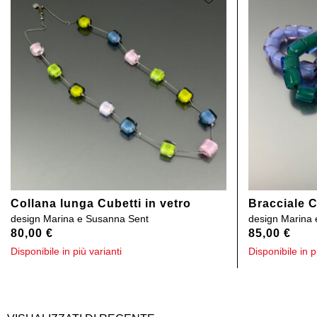
Collana lunga Cubetti in vetro
Bracciale C
design
Marina e Susanna Sent
design
Marina 
80,00
€
85,00
€
Disponibile in più varianti
Disponibile in p