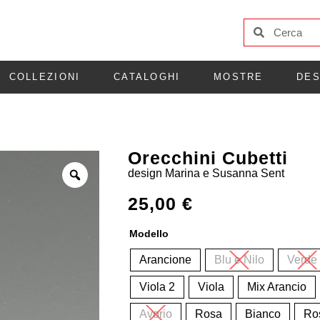
COLLEZIONI
CATALOGHI
MOSTRE
DES
Orecchini Cubetti
design
Marina e Susanna Sent
25,00
€
Modello
Arancione
Blu e Nilo
Verde
Viola 2
Viola
Mix Arancio
Avorio
Rosa
Bianco
Ro