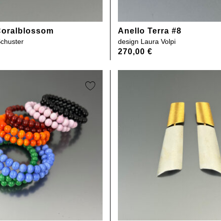
Coralblossom
Anello Terra #8
Schuster
design
Laura Volpi
270,00
€