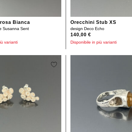
trosa Bianca
Orecchini Stub XS
e Susanna Sent
design
Deco Echo
140,00
€
iù varianti
Disponibile in più varianti