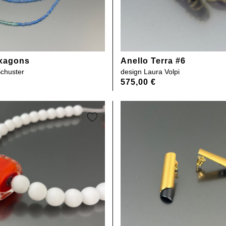
exagons
Anello Terra #6
Schuster
design
Laura Volpi
575,00
€