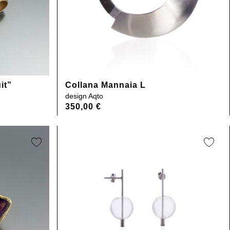
it”
Collana Mannaia L
design
Aqto
350,00
€