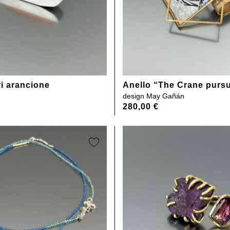
ri arancione
Anello “The Crane pursu
design
May Gañán
280,00
€